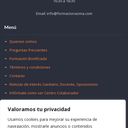
16:30 a 18:30
Email: info@formacionacma.com
Menú
Quienes somos
Preguntas frecuentes
Formación Bonificada
Términos y condiciones
Contacto
Noticias de interés Sanitario, Docente, Oposiciones
Infórmate como ser Centro Colaborador
Trabaja con nosotros
Valoramos tu privacidad
Oferta de Empleo Público
Bolsas de Empleo
Usamos cookies para mejorar su experiencia de
navegación, mostrarle anuncios o contenidos