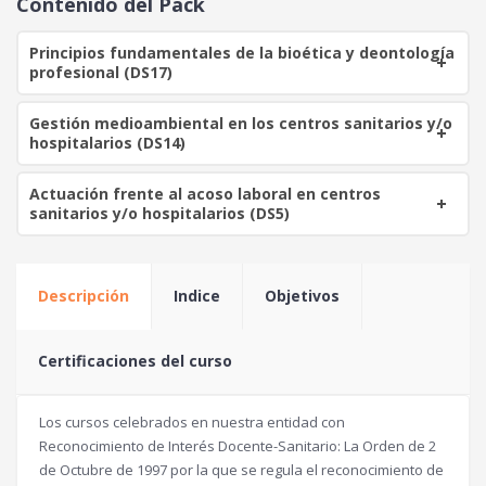
Contenido del Pack
r
c
i
t
Principios fundamentales de la bioética y deontología
g
u
profesional (DS17)
i
a
n
l
Gestión medioambiental en los centros sanitarios y/o
a
e
hospitalarios (DS14)
l
s
e
:
Actuación frente al acoso laboral en centros
r
4
sanitarios y/o hospitalarios (DS5)
a
0
:
1
€
Descripción
Indice
Objetivos
0
.
0
Certificaciones del curso
€
.
Los cursos celebrados en nuestra entidad con
Reconocimiento de Interés Docente-Sanitario: La Orden de 2
de Octubre de 1997 por la que se regula el reconocimiento de