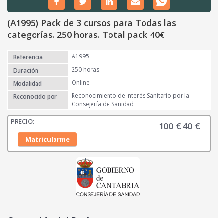
(A1995) Pack de 3 cursos para Todas las
categorías. 250 horas. Total pack 40€
A1995
Referencia
250 horas
Duración
Online
Modalidad
Reconocimiento de Interés Sanitario por la
Reconocido por
Consejería de Sanidad
100
€
40
€
E
E
l
l
Matricularme
p
p
r
r
e
e
c
c
i
i
o
o
o
a