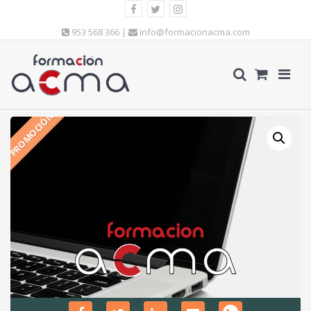
953 568 366 |
info@formacionacma.com
PROMOCIÓN