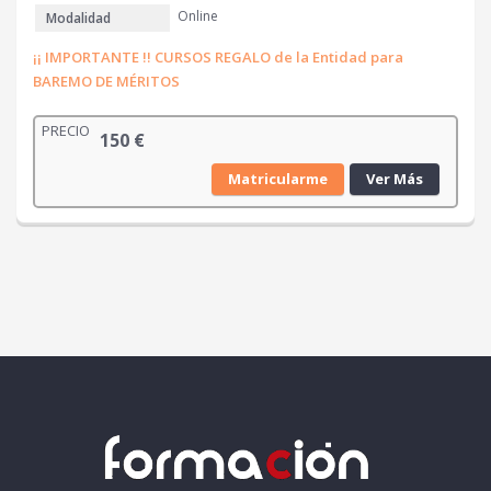
Online
Modalidad
¡¡ IMPORTANTE !! CURSOS REGALO de la Entidad para
BAREMO DE MÉRITOS
PRECIO
150
€
Matricularme
Ver Más