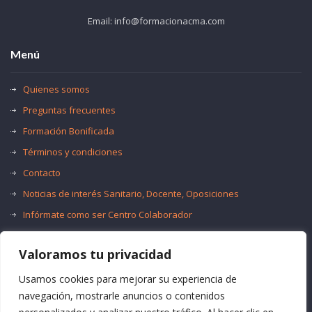
Email: info@formacionacma.com
Menú
Quienes somos
Preguntas frecuentes
Formación Bonificada
Términos y condiciones
Contacto
Noticias de interés Sanitario, Docente, Oposiciones
Infórmate como ser Centro Colaborador
Trabaja con nosotros
Valoramos tu privacidad
Oferta de Empleo Público
Bolsas de Empleo
Usamos cookies para mejorar su experiencia de
navegación, mostrarle anuncios o contenidos