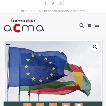
953 568 366 |
info@formacionacma.com