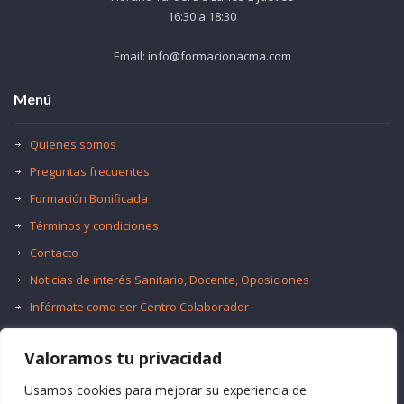
16:30 a 18:30
Email: info@formacionacma.com
Menú
Quienes somos
Preguntas frecuentes
Formación Bonificada
Términos y condiciones
Contacto
Noticias de interés Sanitario, Docente, Oposiciones
Infórmate como ser Centro Colaborador
Trabaja con nosotros
Valoramos tu privacidad
Oferta de Empleo Público
Bolsas de Empleo
Usamos cookies para mejorar su experiencia de