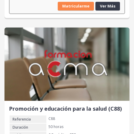
Matricularme
Ver Más
Promoción y educación para la salud (C88)
C88
Referencia
50 horas
Duración