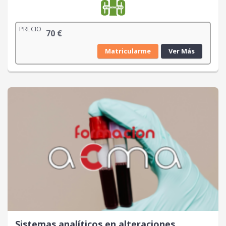
PRECIO
70
€
Matricularme
Ver Más
Sistemas analíticos en alteraciones