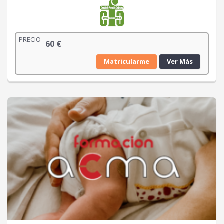
PRECIO
60
€
Matricularme
Ver Más