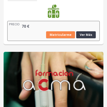
PRECIO
70
€
Matricularme
Ver Más