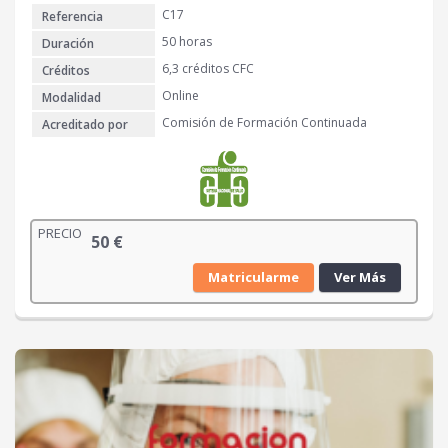
C17
Referencia
50 horas
Duración
6,3 créditos CFC
Créditos
Online
Modalidad
Comisión de Formación Continuada
Acreditado por
PRECIO
50
€
Matricularme
Ver Más