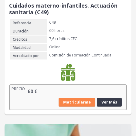
Cuidados materno-infantiles. Actuación
sanitaria (C49)
C49
Referencia
60 horas
Duración
7,6 créditos CFC
Créditos
Online
Modalidad
Comisión de Formación Continuada
Acreditado por
PRECIO
60
€
Matricularme
Ver Más