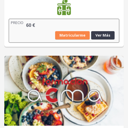
PRECIO
60
€
Matricularme
Ver Más