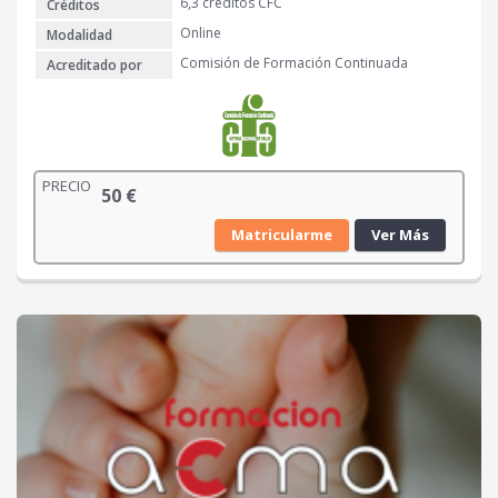
6,3 créditos CFC
Créditos
Online
Modalidad
Comisión de Formación Continuada
Acreditado por
PRECIO
50
€
Matricularme
Ver Más