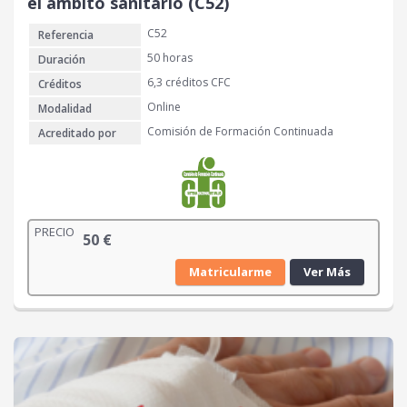
el ámbito sanitario (C52)
C52
Referencia
50 horas
Duración
6,3 créditos CFC
Créditos
Online
Modalidad
Comisión de Formación Continuada
Acreditado por
PRECIO
50
€
Matricularme
Ver Más