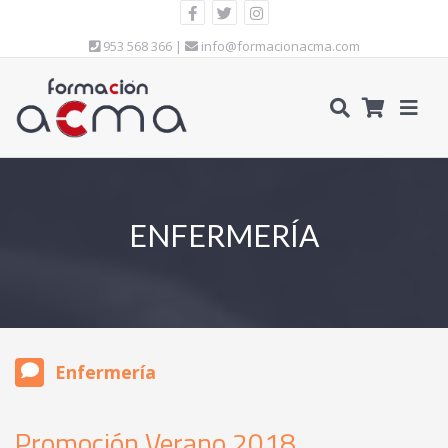
953 568 366 |
info@formacionacma.com
ENFERMERÍA
Enfermería
Promoción Verano 2018.