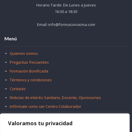
Horario Tarde: De Lunes a Jueves
16:30 a 18:30
Email: info@formacionacma.com
Menú
Quienes somos
Preguntas frecuentes
Formación Bonificada
Términos y condiciones
Contacto
Noticias de interés Sanitario, Docente, Oposiciones
Infórmate como ser Centro Colaborador
Trabaja con nosotros
Valoramos tu privacidad
Oferta de Empleo Público