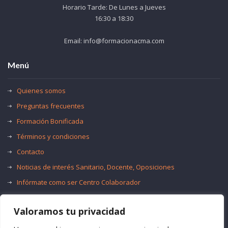
Horario Tarde: De Lunes a Jueves
16:30 a 18:30
Email: info@formacionacma.com
Menú
Quienes somos
Preguntas frecuentes
Formación Bonificada
Términos y condiciones
Contacto
Noticias de interés Sanitario, Docente, Oposiciones
Infórmate como ser Centro Colaborador
Trabaja con nosotros
Valoramos tu privacidad
Oferta de Empleo Público