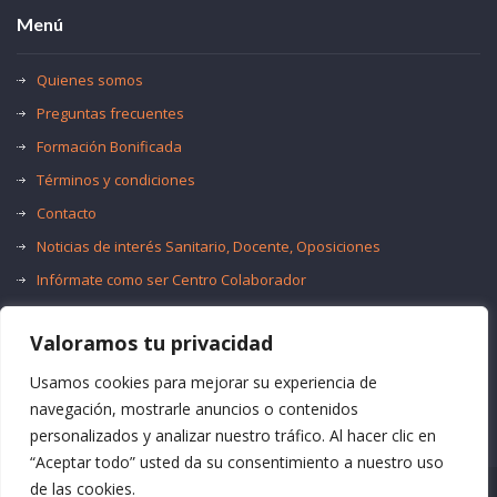
Menú
Quienes somos
Preguntas frecuentes
Formación Bonificada
Términos y condiciones
Contacto
Noticias de interés Sanitario, Docente, Oposiciones
Infórmate como ser Centro Colaborador
Trabaja con nosotros
Valoramos tu privacidad
Oferta de Empleo Público
Bolsas de Empleo
Usamos cookies para mejorar su experiencia de
navegación, mostrarle anuncios o contenidos
personalizados y analizar nuestro tráfico. Al hacer clic en
“Aceptar todo” usted da su consentimiento a nuestro uso
de las cookies.