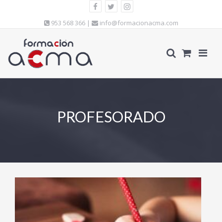
953 568 366 |
info@formacionacma.com
PROFESORADO