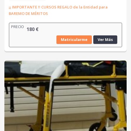
¡¡ IMPORTANTE !! CURSOS REGALO de la Entidad para
BAREMO DE MÉRITOS
PRECIO
180
€
Matricularme
Ver Más