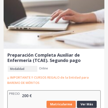
Preparación Completa Auxiliar de
Enfermería (TCAE). Segundo pago
Online
Modalidad
¡¡ IMPORTANTE !! CURSOS REGALO de la Entidad para
BAREMO DE MÉRITOS
PRECIO
200
€
Matricularme
Ver Más