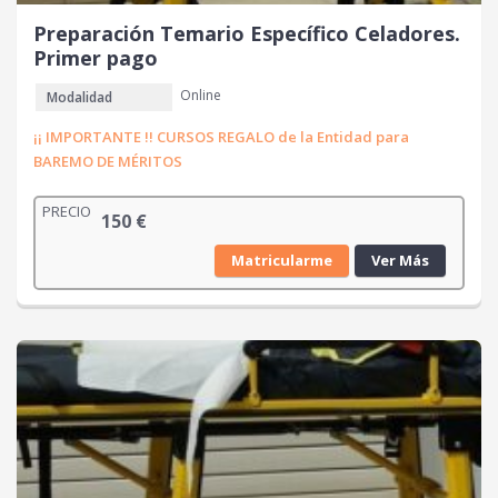
Preparación Temario Específico Celadores.
Primer pago
Online
Modalidad
¡¡ IMPORTANTE !! CURSOS REGALO de la Entidad para
BAREMO DE MÉRITOS
PRECIO
150
€
Matricularme
Ver Más