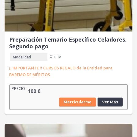
Preparación Temario Específico Celadores.
Segundo pago
Online
Modalidad
¡¡ IMPORTANTE !! CURSOS REGALO de la Entidad para
BAREMO DE MÉRITOS
PRECIO
100
€
Matricularme
Ver Más