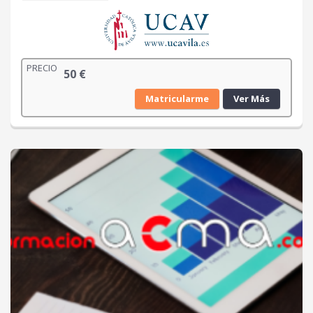
PRECIO
50
€
Matricularme
Ver Más