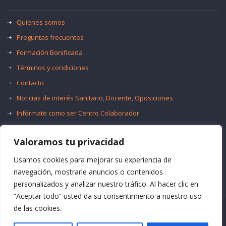
Quienes somos
Preguntas frecuentes
Formación Bonificada
Términos y condiciones
Contacto
Noticias de interés Sanitario, Docente, Oposiciones
Infórmate como ser Centro Colaborador
Trabaja con nosotros
Valoramos tu privacidad
Oferta de Empleo Público
Bolsas de Empleo
Usamos cookies para mejorar su experiencia de
navegación, mostrarle anuncios o contenidos
personalizados y analizar nuestro tráfico. Al hacer clic en
“Aceptar todo” usted da su consentimiento a nuestro uso
de las cookies.
© Formación Acma