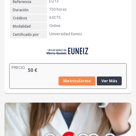
DZ13
Referencia
150 horas
Duración
6 ECTS
Créditos
Online
Modalidad
Universidad Euneiz
Certificado por
PRECIO
50
€
Matricularme
Ver Más