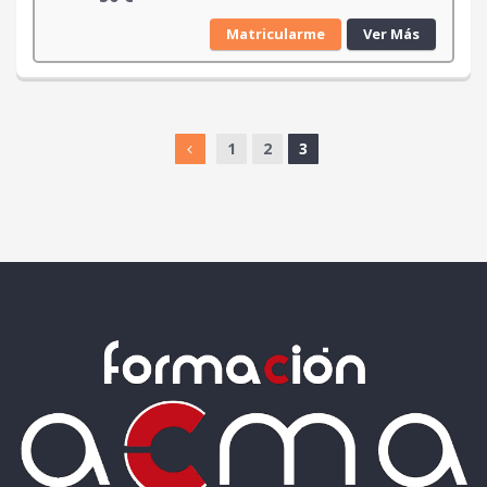
Matricularme
Ver Más
1
2
3