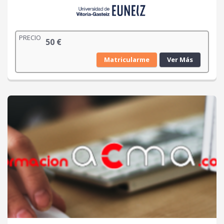
PRECIO
50
€
Matricularme
Ver Más