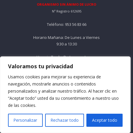
ORGANISMO SIN ÁNIMO DE LUCRO
Nº Registro 612695
Teléfono: 953 56 83 66
Horario Mañana: De Lunes a Viernes
9:30 a 13:30
Horario Tarde: De Lunes a Jueves
16:30 a 18:30
Valoramos tu privacidad
Usamos cookies para mejorar su experiencia de
Email: info@formacionacma.com
navegación, mostrarle anuncios o contenidos
Menú
personalizados y analizar nuestro tráfico. Al hacer clic en
“Aceptar todo” usted da su consentimiento a nuestro uso
de las cookies.
Quienes somos
Preguntas frecuentes
Personalizar
Rechazar todo
Aceptar todo
Formación Bonificada
Términos y condiciones