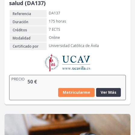
salud (DA137)
DA137
Referencia
175 horas
Duración
7 ECTS
Créditos
Online
Modalidad
Universidad Católica de Ávila
Certificado por
PRECIO
50
€
Matricularme
Ver Más