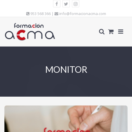
953 568 366 |
info@formacionacma.com
MONITOR