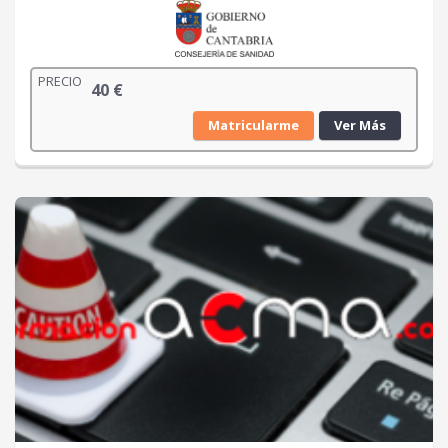
PRECIO
40
€
Matricularme
Ver Más