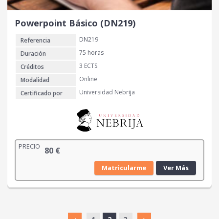
Powerpoint Básico (DN219)
DN219
Referencia
75 horas
Duración
3 ECTS
Créditos
Online
Modalidad
Universidad Nebrija
Certificado por
PRECIO
80
€
Matricularme
Ver Más