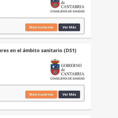
Matricularme
Ver Más
es en el ámbito sanitario (DS1)
Matricularme
Ver Más