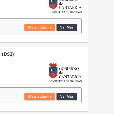
Matricularme
Ver Más
 (DS2)
Matricularme
Ver Más