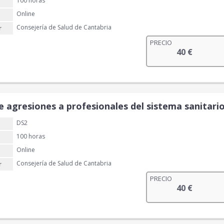
100 horas
4
€
Online
0
.
Consejería de Salud de Cantabria
r
€
PRECIO
40
€
.
e agresiones a profesionales del sistema sanitario
DS2
100 horas
Online
Consejería de Salud de Cantabria
r
PRECIO
40
€