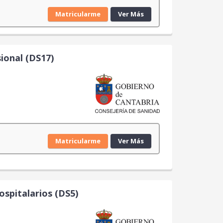
Matricularme
Ver Más
ional (DS17)
Matricularme
Ver Más
ospitalarios (DS5)