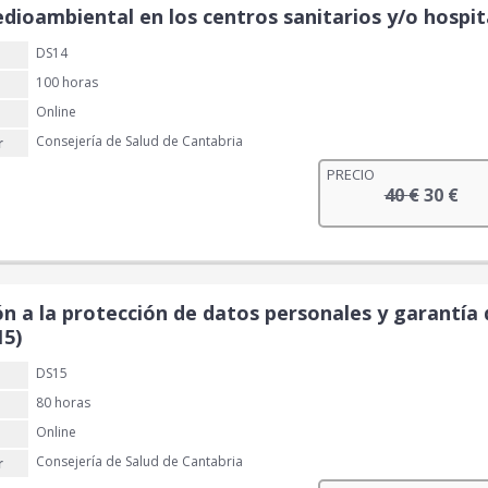
dioambiental en los centros sanitarios y/o hospit
DS14
100 horas
Online
Consejería de Salud de Cantabria
r
PRECIO
E
E
40
€
30
€
l
l
p
p
r
r
e
e
n a la protección de datos personales y garantía 
c
c
15)
i
i
o
o
DS15
o
a
80 horas
r
c
i
t
Online
g
u
Consejería de Salud de Cantabria
r
i
a