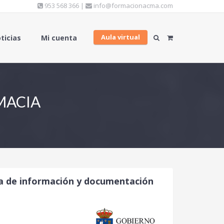
953 568 366 |
info@formacionacma.com
Aula virtual
ticias
Mi cuenta
MACIA
ia de información y documentación