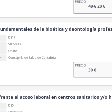
PRECIO
n
l
E
E
40
€
20
€
a
e
l
l
l
s
p
p
e
:
r
r
r
3
e
e
 fundamentales de la bioética y deontología profes
a
0
c
c
:
DS17
i
i
4
€
o
o
50 horas
0
.
o
a
Online
r
c
Consejería de Salud de Cantabria
r
€
i
t
.
PRECIO
g
u
30
€
i
a
n
l
a
e
l
s
e
:
rente al acoso laboral en centros sanitarios y/o h
r
2
a
0
DS5
: