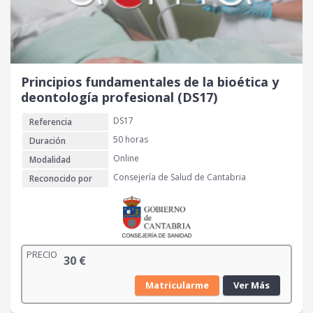
i
a
n
l
a
e
l
s
e
:
r
2
Principios fundamentales de la bioética y
a
0
deontología profesional (DS17)
:
DS17
Referencia
4
€
0
.
50 horas
Duración
Online
Modalidad
€
Consejería de Salud de Cantabria
Reconocido por
.
PRECIO
30
€
Matricularme
Ver Más