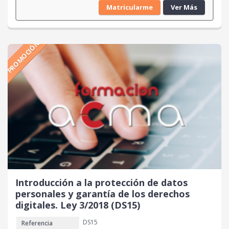
l
l
Matricularme
Ver Más
p
p
r
r
e
e
PROMOCIÓN
c
c
i
i
o
o
o
a
r
c
i
t
g
u
i
a
n
l
a
e
l
s
e
:
r
3
Introducción a la protección de datos
a
0
personales y garantía de los derechos
:
digitales. Ley 3/2018 (DS15)
4
€
DS15
Referencia
0
.