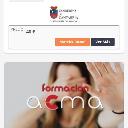
PRECIO
40
€
Matricularme
Ver Más