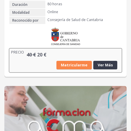
80 horas
Duración
€
Online
Modalidad
.
Consejería de Salud de Cantabria
Reconocido por
PRECIO
E
E
40
€
20
€
l
l
Matricularme
Ver Más
p
p
r
r
e
e
c
c
i
i
o
o
o
a
r
c
i
t
g
u