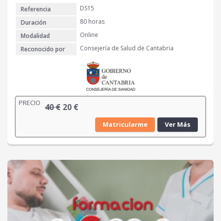
4
€
DS15
Referencia
0
.
80 horas
Duración
€
Online
Modalidad
.
Consejería de Salud de Cantabria
Reconocido por
PRECIO
E
E
40
€
20
€
l
l
Matricularme
Ver Más
p
p
r
r
e
e
c
c
i
i
o
o
o
a
r
c
i
t