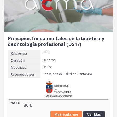
g
u
i
a
n
l
a
e
l
s
e
:
r
2
Principios fundamentales de la bioética y
a
0
deontología profesional (DS17)
:
DS17
Referencia
4
€
0
.
50 horas
Duración
Online
Modalidad
€
Consejería de Salud de Cantabria
Reconocido por
.
PRECIO
30
€
Matricularme
Ver Más