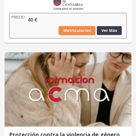
PRECIO
40
€
Matricularme
Ver Más
Protección contra la violencia de género