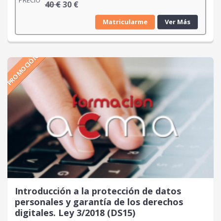
PRECIO
E
E
40
€
30
€
l
l
Matricularme
Ver Más
p
p
r
r
e
e
PROMOCIÓN
c
c
i
i
o
o
o
a
r
c
i
t
g
u
i
a
n
l
a
e
l
s
e
:
r
3
Introducción a la protección de datos
a
0
personales y garantía de los derechos
:
digitales. Ley 3/2018 (DS15)