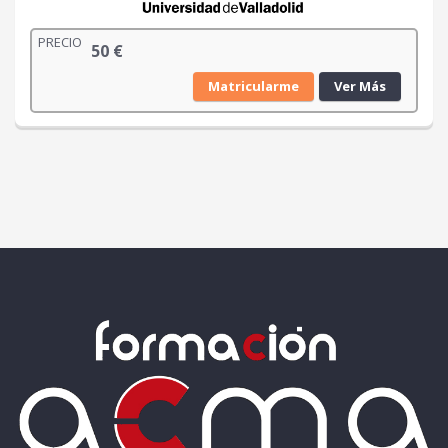
PRECIO
50
€
Matricularme
Ver Más