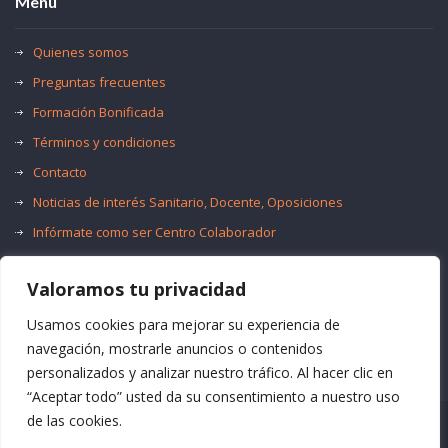
Menú
Quienes somos
Preguntas frecuentes
Formación Bonificada
Términos y condiciones
Contacto
Noticias de interés Sanitario, Docente, Oposiciones
Infórmate como ser Centro Colaborador
Trabaja con nosotros
Valoramos tu privacidad
Oferta de Empleo Público
Bolsas de Empleo
Usamos cookies para mejorar su experiencia de
navegación, mostrarle anuncios o contenidos
personalizados y analizar nuestro tráfico. Al hacer clic en
“Aceptar todo” usted da su consentimiento a nuestro uso
de las cookies.
© Formación Acma