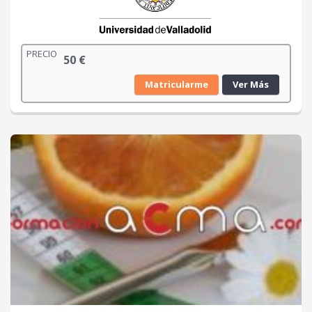
PRECIO
50
€
Matricularme
Ver Más