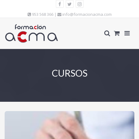
953 568 366 |
info@formacionacma.com
CURSOS