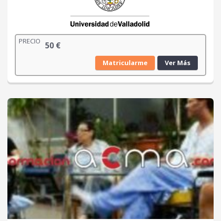
PRECIO
50
€
Matricularme
Ver Más