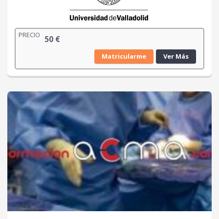
PRECIO
50
€
Matricularme
Ver Más