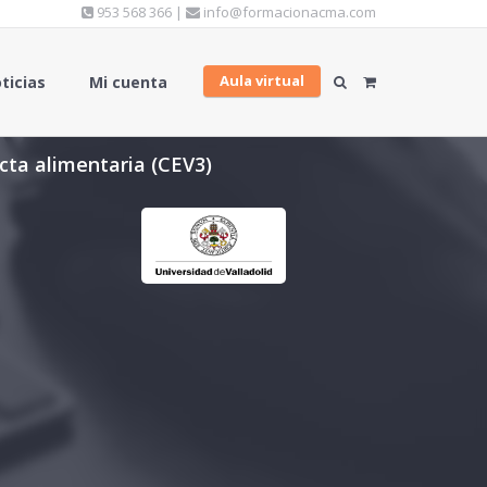
953 568 366 |
info@formacionacma.com
Aula virtual
ticias
Mi cuenta
ucta alimentaria (CEV3)