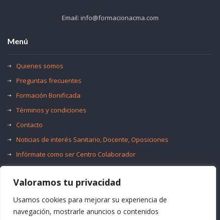
Email: info@formacionacma.com
Menú
Quienes somos
Preguntas frecuentes
Formación Bonificada
Términos y condiciones
Contacto
Noticias de interés Sanitario, Docente, Oposiciones
Infórmate como ser Centro Colaborador
Trabaja con nosotros
Valoramos tu privacidad
Oferta de Empleo Público
Bolsas de Empleo
Usamos cookies para mejorar su experiencia de
navegación, mostrarle anuncios o contenidos