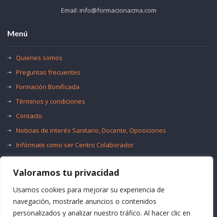
Email: info@formacionacma.com
Menú
Quienes somos
Preguntas frecuentes
Formación Bonificada
Términos y condiciones
Contacto
Noticias de interés Sanitario, Docente, Oposiciones
Infórmate como ser Centro Colaborador
Trabaja con nosotros
Valoramos tu privacidad
Oferta de Empleo Público
Bolsas de Empleo
Usamos cookies para mejorar su experiencia de
navegación, mostrarle anuncios o contenidos
personalizados y analizar nuestro tráfico. Al hacer clic en