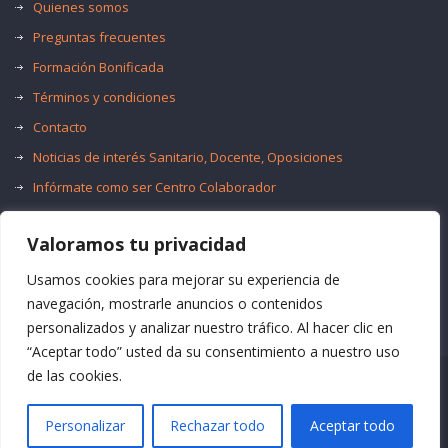
Quienes somos
Preguntas frecuentes
Formación Bonificada
Términos y condiciones
Contacto
Noticias de interés Sanitario, Docente, Oposiciones
Infórmate como ser Centro Colaborador
Trabaja con nosotros
Valoramos tu privacidad
Oferta de Empleo Público
Bolsas de Empleo
Usamos cookies para mejorar su experiencia de
navegación, mostrarle anuncios o contenidos
personalizados y analizar nuestro tráfico. Al hacer clic en
“Aceptar todo” usted da su consentimiento a nuestro uso
de las cookies.
© Formación Acma
Personalizar
Rechazar todo
Aceptar todo