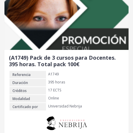
r
c
i
t
g
u
i
a
n
l
a
e
l
s
e
:
r
8
(A1749) Pack de 3 cursos para Docentes.
a
0
395 horas. Total pack 100€
:
A1749
Referencia
1
€
1
.
395 horas
Duración
0
17 ECTS
Créditos
Online
Modalidad
€
Universidad Nebrija
Certificado por
.