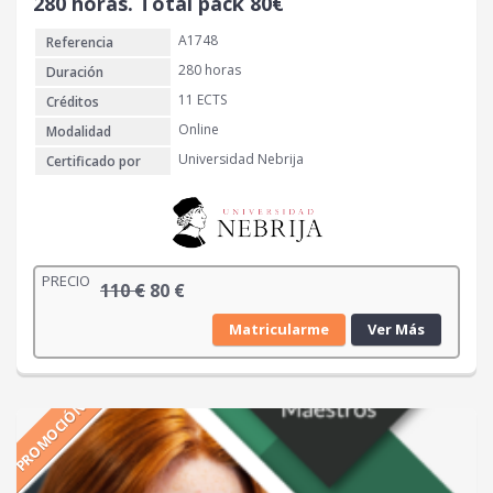
280 horas. Total pack 80€
A1748
Referencia
280 horas
Duración
11 ECTS
Créditos
Online
Modalidad
Universidad Nebrija
Certificado por
PRECIO
E
E
110
€
80
€
l
l
Matricularme
Ver Más
p
p
r
r
e
e
PROMOCIÓN
c
c
i
i
o
o
o
a