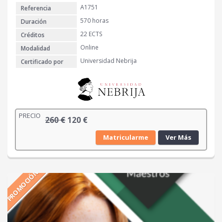
A1751
Referencia
2
1
€
570 horas
Duración
0
.
22 ECTS
Créditos
Online
Modalidad
€
Universidad Nebrija
Certificado por
.
PRECIO
E
E
260
€
120
€
l
l
Matricularme
Ver Más
p
p
r
r
e
e
PROMOCIÓN
c
c
i
i
o
o
o
a
r
c