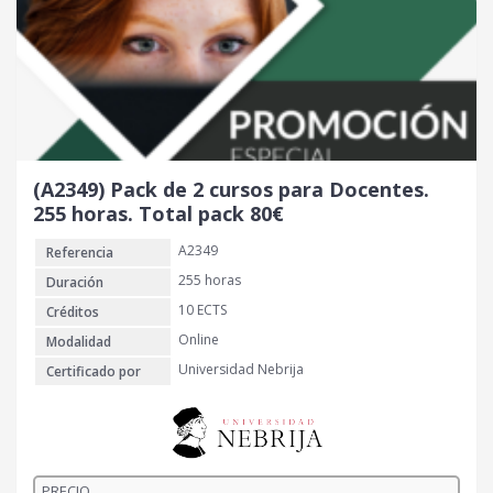
i
t
g
u
i
a
n
l
a
e
l
s
e
:
r
1
(A2349) Pack de 2 cursos para Docentes.
a
2
255 horas. Total pack 80€
:
0
A2349
Referencia
2
6
€
255 horas
Duración
0
.
10 ECTS
Créditos
Online
Modalidad
€
Universidad Nebrija
Certificado por
.
PRECIO