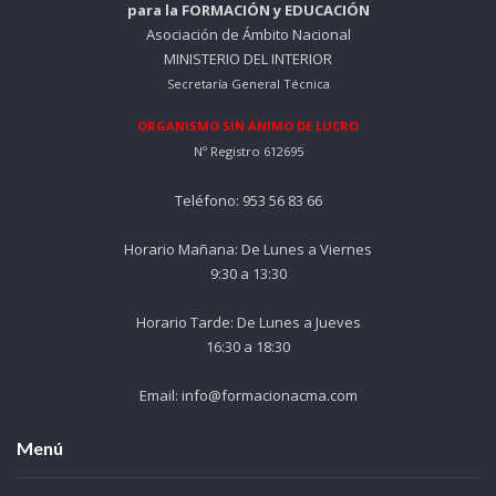
para la FORMACIÓN y EDUCACIÓN
6
.
Asociación de Ámbito Nacional
0
MINISTERIO DEL INTERIOR
Secretaría General Técnica
€
.
ORGANISMO SIN ÁNIMO DE LUCRO
Nº Registro 612695
Teléfono: 953 56 83 66
Horario Mañana: De Lunes a Viernes
9:30 a 13:30
Horario Tarde: De Lunes a Jueves
16:30 a 18:30
Email: info@formacionacma.com
Menú