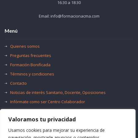
16:30 a 18:30
Email: info@formacionacma.com
Menú
Quienes somos
Preguntas frecuentes
Formación Bonificada
Términos y condiciones
Contacto
Noticias de interés Sanitario, Docente, Oposiciones
Infórmate como ser Centro Colaborador
Trabaja con nosotros
Valoramos tu privacidad
Oferta de Empleo Público
Bolsas de Empleo
Usamos cookies para mejorar su experiencia de
navegación, mostrarle anuncios o contenidos