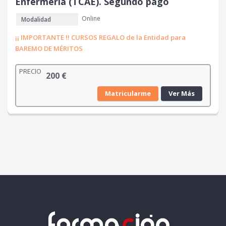
Enfermería (TCAE). Segundo pago
Online
Modalidad
¡¡ IMPORTANTE !! CURSOS REGALO de la Entidad para
BAREMO DE MÉRITOS
PRECIO
200
€
Matricularme
Ver Más