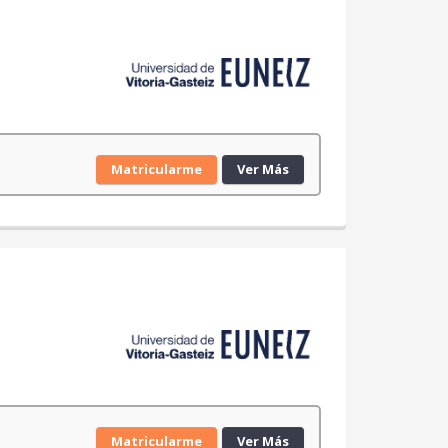
Matricularme
Ver Más
Matricularme
Ver Más