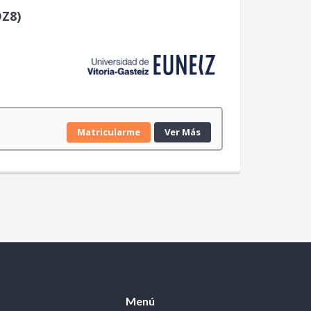
DZ8)
Matricularme
Ver Más
Menú