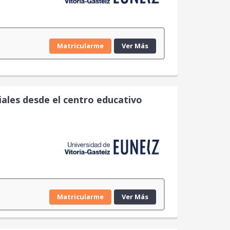
Matricularme
Ver Más
iales desde el centro educativo
Matricularme
Ver Más