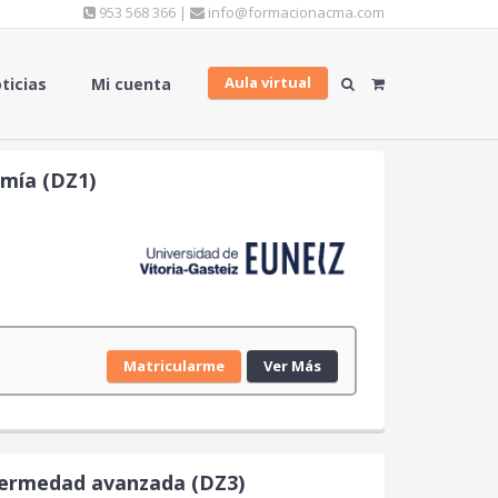
953 568 366 |
info@formacionacma.com
Aula virtual
ticias
Mi cuenta
omía (DZ1)
Matricularme
Ver Más
nfermedad avanzada (DZ3)