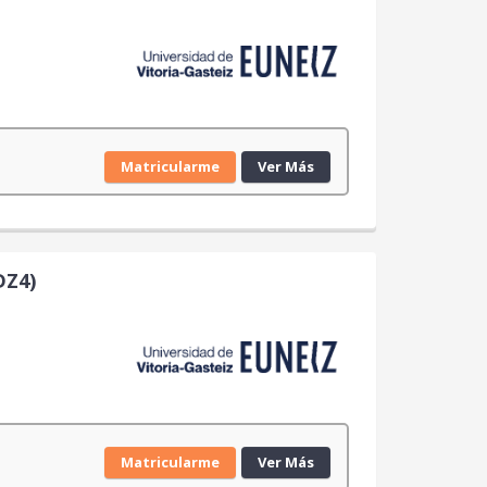
Matricularme
Ver Más
DZ4)
Matricularme
Ver Más