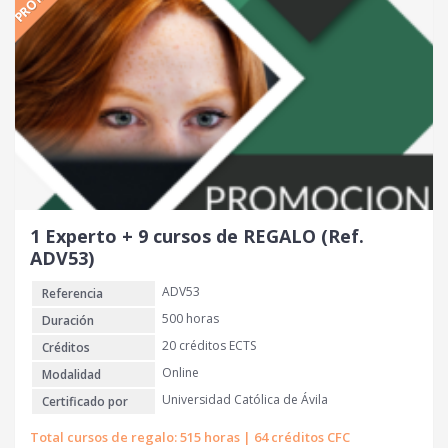
o
o
o
a
r
c
i
t
g
u
i
a
n
l
a
e
l
s
e
:
r
1
1 Experto + 9 cursos de REGALO (Ref.
a
9
ADV53)
:
0
ADV53
Referencia
4
2
€
500 horas
Duración
0
.
20 créditos ECTS
Créditos
Online
Modalidad
€
Universidad Católica de Ávila
Certificado por
.
Total cursos de regalo: 515 horas | 64 créditos CFC