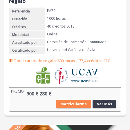
regalo
PA79
Referencia
1000 horas
Duración
40 créditos ECTS
Créditos
Online
Modalidad
Comisión de Formación Continuada
Acreditado por
Universidad Católica de Ávila
Certificado por
Total cursos de regalo: 600 horas | 77,4 créditos CFC
PRECIO
E
E
900
€
280
€
l
l
Matricularme
Ver Más
p
p
r
r
e
e
c
c