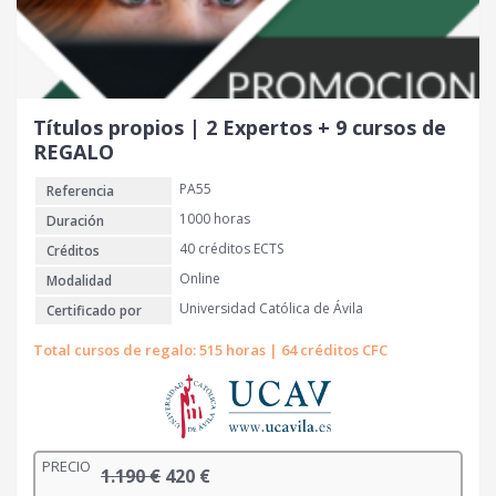
i
a
n
l
a
e
l
s
e
:
r
3
Títulos propios | 2 Expertos + 9 cursos de
a
5
REGALO
:
0
PA55
Referencia
1
.
€
1000 horas
Duración
1
.
40 créditos ECTS
Créditos
0
Online
Modalidad
0
Universidad Católica de Ávila
Certificado por
€
Total cursos de regalo: 515 horas | 64 créditos CFC
.
PRECIO
E
E
1.190
€
420
€