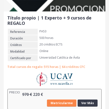
a
e
l
s
e
:
r
6
Título propio | 1 Experto + 9 cursos de
a
0
REGALO
:
0
PA53
Referencia
1
.
€
500 horas
Duración
4
.
20 créditos ECTS
Créditos
1
Online
Modalidad
0
Universidad Católica de Ávila
Certificado por
€
Total cursos de regalo: 515 horas | 64 créditos CFC
.
PRECIO
E
E
970
€
220
€
l
l
Matricularme
Ver Más
p
p