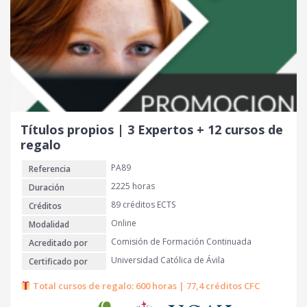
r
c
i
t
g
u
i
a
n
l
a
e
l
s
e
:
r
3
Títulos propios | 3 Expertos + 12 cursos de
a
8
regalo
:
0
PA89
Referencia
1
.
€
2225 horas
Duración
0
.
89 créditos ECTS
Créditos
5
Online
Modalidad
0
Comisión de Formación Continuada
Acreditado por
€
Universidad Católica de Ávila
Certificado por
.
Total cursos de regalo: 600 horas | 77,4 créditos CFC