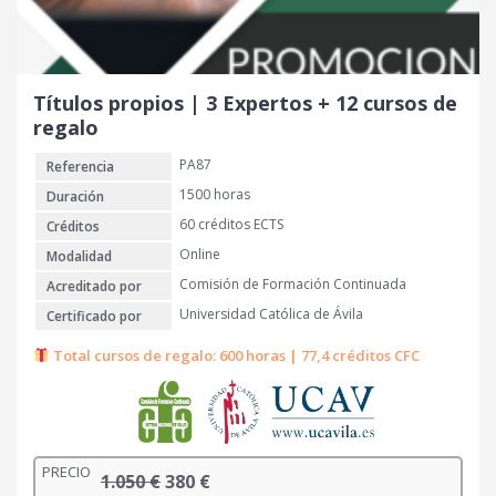
n
l
a
e
l
s
e
:
r
2
Títulos propios | 3 Expertos + 12 cursos de
a
8
regalo
:
0
PA87
Referencia
8
6
€
1500 horas
Duración
0
.
60 créditos ECTS
Créditos
Online
Modalidad
€
Comisión de Formación Continuada
Acreditado por
.
Universidad Católica de Ávila
Certificado por
Total cursos de regalo: 600 horas | 77,4 créditos CFC
PRECIO
E
E
1.050
€
380
€