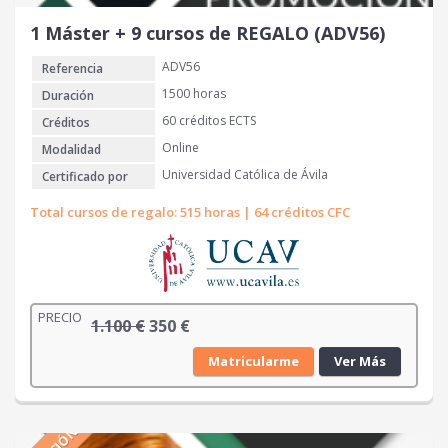
e
:
r
2
1 Máster + 9 cursos de REGALO (ADV56)
a
2
ADV56
Referencia
:
0
9
1500 horas
Duración
7
€
60 créditos ECTS
Créditos
0
.
Online
Modalidad
Universidad Católica de Ávila
Certificado por
€
.
Total cursos de regalo: 515 horas | 64 créditos CFC
PRECIO
E
E
1.100
€
350
€
l
l
Matricularme
Ver Más
p
p
r
r
e
e
c
c