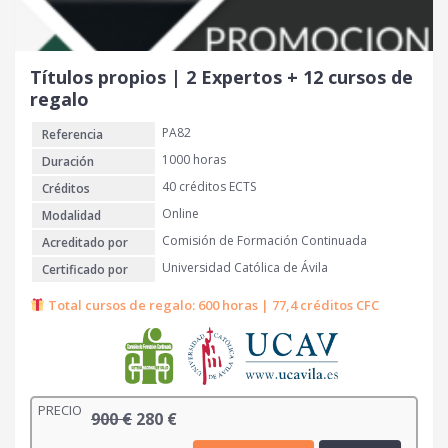
a
e
l
s
e
:
r
2
Títulos propios | 2 Expertos + 12 cursos de
a
8
regalo
:
0
PA82
Referencia
9
0
€
1000 horas
Duración
0
.
40 créditos ECTS
Créditos
Online
Modalidad
€
Comisión de Formación Continuada
Acreditado por
.
Universidad Católica de Ávila
Certificado por
Total cursos de regalo: 600 horas | 77,4 créditos CFC
PRECIO
E
E
900
€
280
€
l
l