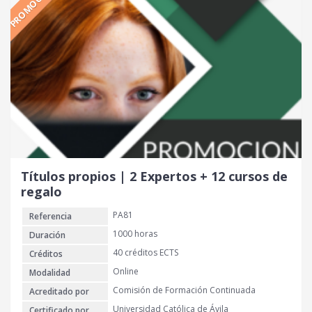
PROMOCIÓN
i
i
o
o
o
a
r
c
i
t
g
u
i
a
n
l
a
e
l
s
e
:
r
2
Títulos propios | 2 Expertos + 12 cursos de
a
8
regalo
:
0
PA81
Referencia
9
0
€
1000 horas
Duración
0
.
40 créditos ECTS
Créditos
Online
Modalidad
€
Comisión de Formación Continuada
Acreditado por
.
Universidad Católica de Ávila
Certificado por