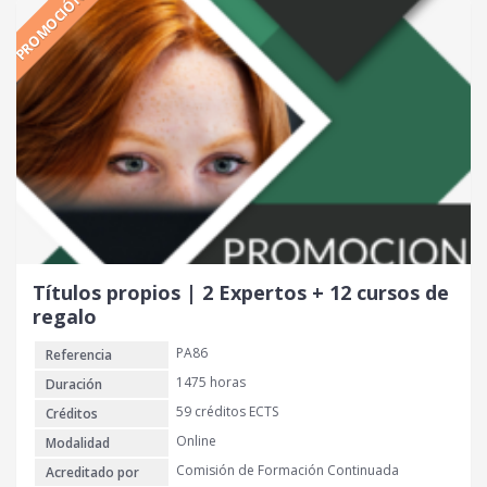
PROMOCIÓN
c
c
i
i
o
o
o
a
r
c
i
t
g
u
i
a
n
l
a
e
l
s
e
:
r
2
Títulos propios | 2 Expertos + 12 cursos de
a
8
regalo
:
0
PA86
Referencia
8
6
€
1475 horas
Duración
0
.
59 créditos ECTS
Créditos
Online
Modalidad
€
Comisión de Formación Continuada
Acreditado por
.