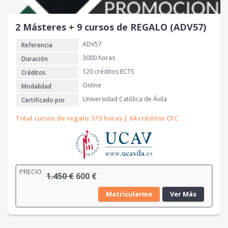
l
s
e
:
r
4
2 Másteres + 9 cursos de REGALO (ADV57)
a
2
ADV57
Referencia
:
0
1
3000 horas
Duración
.
€
120 créditos ECTS
Créditos
1
.
Online
Modalidad
9
Universidad Católica de Ávila
Certificado por
0
Total cursos de regalo: 515 horas | 64 créditos CFC
€
.
PRECIO
E
E
1.450
€
600
€
l
l
Matricularme
Ver Más
p
p
r
r
e
e