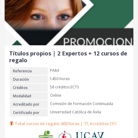
i
t
g
u
i
a
n
l
a
e
l
s
e
:
r
2
Títulos propios | 2 Expertos + 12 cursos de
a
8
regalo
:
0
PA84
Referencia
9
0
€
1450 horas
Duración
0
.
58 créditos ECTS
Créditos
Online
Modalidad
€
Comisión de Formación Continuada
Acreditado por
.
Universidad Católica de Ávila
Certificado por
Total cursos de regalo: 600 horas | 77,4 créditos CFC