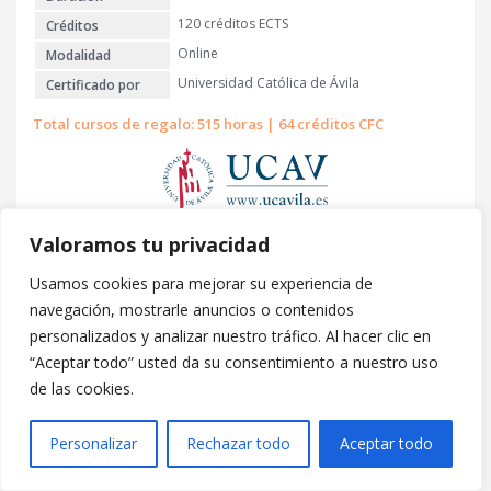
1
.
120 créditos ECTS
Créditos
9
Online
Modalidad
0
Universidad Católica de Ávila
Certificado por
€
Total cursos de regalo: 515 horas | 64 créditos CFC
.
PRECIO
Valoramos tu privacidad
E
E
1.450
€
600
€
l
l
Usamos cookies para mejorar su experiencia de
Matricularme
Ver Más
p
p
navegación, mostrarle anuncios o contenidos
r
r
personalizados y analizar nuestro tráfico. Al hacer clic en
e
e
“Aceptar todo” usted da su consentimiento a nuestro uso
c
c
de las cookies.
i
i
1
2
o
o
o
a
Personalizar
Rechazar todo
Aceptar todo
r
c
i
t