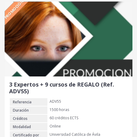
PROMOCIÓN
c
c
i
i
o
o
o
a
r
c
i
t
g
u
i
a
n
l
a
e
l
s
e
:
r
6
3 Expertos + 9 cursos de REGALO (Ref.
a
0
ADV55)
:
0
ADV55
Referencia
1
.
€
1500 horas
Duración
4
.
60 créditos ECTS
Créditos
5
Online
Modalidad
0
Universidad Católica de Ávila
Certificado por