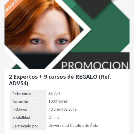
PROMOCIÓN
i
i
o
o
o
a
r
c
i
t
g
u
i
a
n
l
a
e
l
s
e
:
r
3
2 Expertos + 9 cursos de REGALO (Ref.
a
5
ADV54)
:
0
ADV54
Referencia
1
.
€
1000 horas
Duración
1
.
40 créditos ECTS
Créditos
0
Online
Modalidad
0
Universidad Católica de Ávila
Certificado por