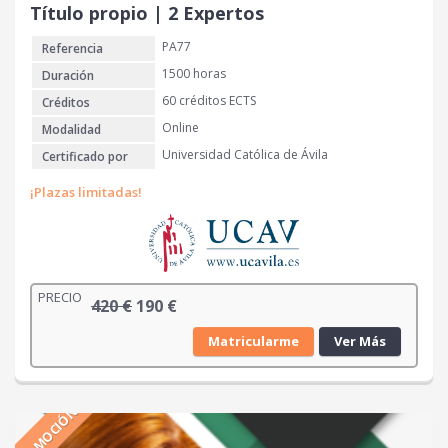
r
3
Título propio | 2 Expertos
a
5
PA77
Referencia
:
0
9
1500 horas
Duración
7
€
60 créditos ECTS
Créditos
0
.
Online
Modalidad
Universidad Católica de Ávila
Certificado por
€
.
¡Plazas limitadas!
PRECIO
E
E
420
€
190
€
l
l
Matricularme
Ver Más
p
p
r
r
e
e
PROMOCIÓN
c
c
i
i