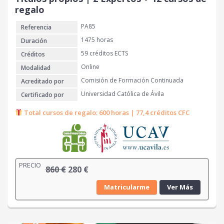
a
8
regalo
:
0
PA85
Referencia
9
0
€
1475 horas
Duración
0
.
59 créditos ECTS
Créditos
Online
Modalidad
€
Comisión de Formación Continuada
Acreditado por
.
Universidad Católica de Ávila
Certificado por
Total cursos de regalo: 600 horas | 77,4 créditos CFC
PRECIO
E
E
860
€
280
€
l
l
Matricularme
Ver Más
p
p
r
r
e
e