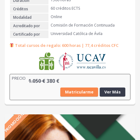
.
€
Duración
0
.
60 créditos ECTS
Créditos
5
Online
Modalidad
0
Comisión de Formación Continuada
Acreditado por
€
Universidad Católica de Ávila
Certificado por
.
Total cursos de regalo: 600 horas | 77,4 créditos CFC
PRECIO
E
E
1.050
€
380
€
l
l
Matricularme
Ver Más
p
p
r
r
e
e
PROMOCIÓN
c
c
i
i
o
o
o
a