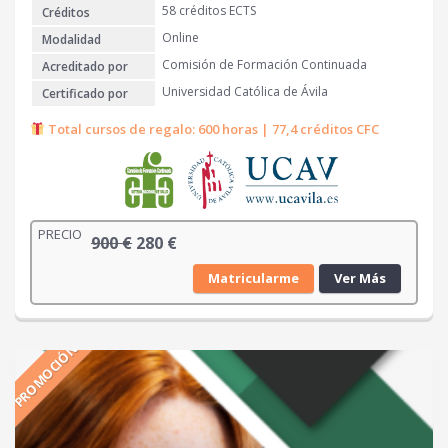
0
.
58 créditos ECTS
Créditos
Online
Modalidad
€
Comisión de Formación Continuada
Acreditado por
.
Universidad Católica de Ávila
Certificado por
Total cursos de regalo: 600 horas | 77,4 créditos CFC
PRECIO
E
E
900
€
280
€
l
l
Matricularme
Ver Más
p
p
r
r
e
e
PROMOCIÓN
c
c
i
i
o
o
o
a
r
c