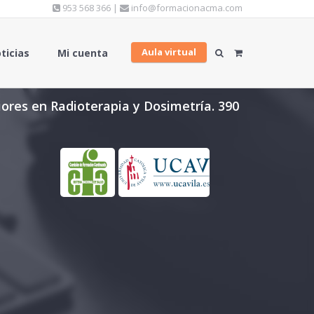
953 568 366 |
info@formacionacma.com
Aula virtual
ticias
Mi cuenta
ores en Radioterapia y Dosimetría. 390