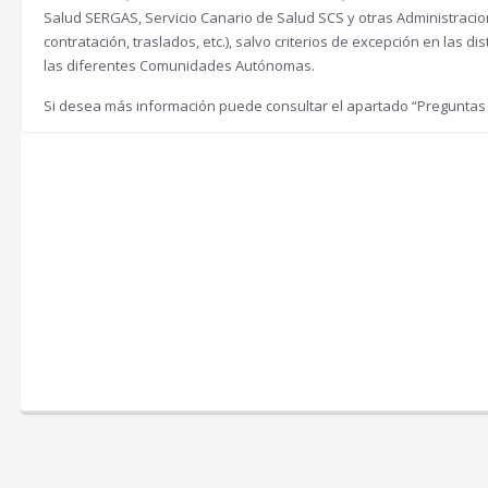
r
1
Salud SERGAS, Servicio Canario de Salud SCS y otras Administracio
contratación, traslados, etc.), salvo criterios de excepción en las 
a
0
las diferentes Comunidades Autónomas.
:
0
Si desea más información puede consultar el apartado “Preguntas
4
2
€
0
.
€
.