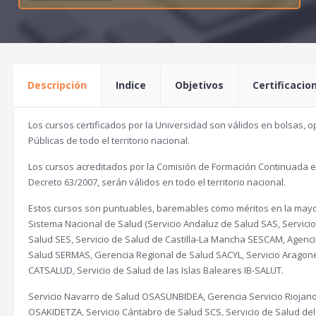
p
p
r
r
e
e
c
c
Descripción
Indice
Objetivos
Certificacio
i
i
o
o
Los cursos certificados por la Universidad son válidos en bolsas, 
o
a
Públicas de todo el territorio nacional.
r
c
Los cursos acreditados por la Comisión de Formación Continuada en 
i
t
Decreto 63/2007, serán válidos en todo el territorio nacional.
g
u
Estos cursos son puntuables, baremables como méritos en la mayor
i
a
Sistema Nacional de Salud (Servicio Andaluz de Salud SAS, Servici
Salud SES, Servicio de Salud de Castilla-La Mancha SESCAM, Agenci
n
l
Salud SERMAS, Gerencia Regional de Salud SACYL, Servicio Aragoné
a
e
CATSALUD, Servicio de Salud de las Islas Baleares IB-SALUT.
l
s
Servicio Navarro de Salud OSASUNBIDEA, Gerencia Servicio Riojano
e
:
OSAKIDETZA, Servicio Cántabro de Salud SCS, Servicio de Salud del