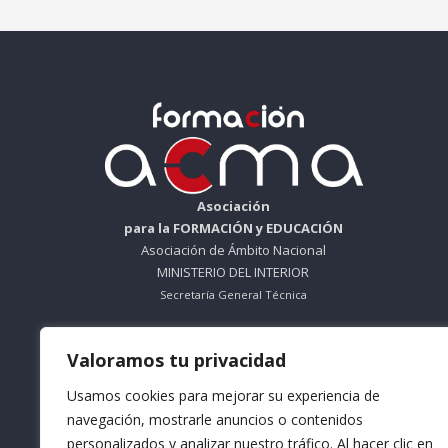
Asociación
para la FORMACIÓN y EDUCACIÓN
Asociación de Ámbito Nacional
MINISTERIO DEL INTERIOR
Secretaría General Técnica
ORGANISMO SIN ÁNIMO DE LUCRO
Valoramos tu privacidad
Nº Registro 612695
Usamos cookies para mejorar su experiencia de
Teléfono: 953 56 83 66
navegación, mostrarle anuncios o contenidos
personalizados y analizar nuestro tráfico. Al hacer clic en
Horario Mañana: De Lunes a Viernes