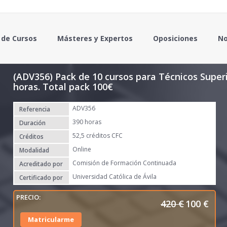
 de Cursos
Másteres y Expertos
Oposiciones
No
(ADV356) Pack de 10 cursos para Técnicos Superi
horas. Total pack 100€
ADV356
Referencia
390 horas
Duración
52,5 créditos CFC
Créditos
Online
Modalidad
Comisión de Formación Continuada
Acreditado por
Universidad Católica de Ávila
Certificado por
420
€
100
€
E
E
l
l
Matricularme