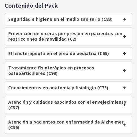
o
a
Contenido del Pack
r
c
i
t
Seguridad e higiene en el medio sanitario (C83)
g
u
i
a
Prevención de úlceras por presión en pacientes con
n
l
restricciones de movilidad (C2)
a
e
l
s
El fisioterapeuta en el área de pediatría (C65)
e
:
r
4
a
0
Tratamiento fisioterápico en procesos
osteoarticulares (C98)
:
2
€
Conocimientos en anatomía y fisiología (C73)
2
.
0
Atención y cuidados asociados con el envejecimiento
(C37)
€
.
Atención a pacientes con enfermedad de Alzheimer
(C36)