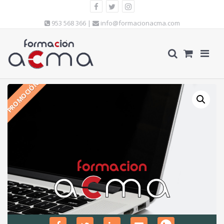
953 568 366 |
info@formacionacma.com
PROMOCIÓN