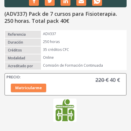
(ADV337) Pack de 7 cursos para Fisioterapia.
250 horas. Total pack 40€
ADV337
Referencia
250 horas
Duración
35 créditos CFC
Créditos
Online
Modalidad
Comisión de Formación Continuada
Acreditado por
220
€
40
€
E
E
l
l
Matricularme
p
p
r
r
e
e
c
c
i
i
o
o