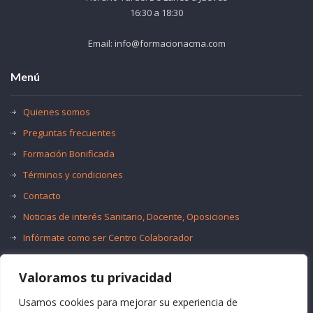
16:30 a 18:30
Email: info@formacionacma.com
Menú
Quienes somos
Preguntas frecuentes
Formación Bonificada
Términos y condiciones
Contacto
Noticias de interés Sanitario, Docente, Oposiciones
Infórmate como ser Centro Colaborador
Trabaja con nosotros
Valoramos tu privacidad
Oferta de Empleo Público
Bolsas de Empleo
Usamos cookies para mejorar su experiencia de