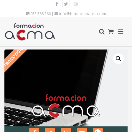
953 568 366 |
info@formacionacma.com
PROMOCIÓN