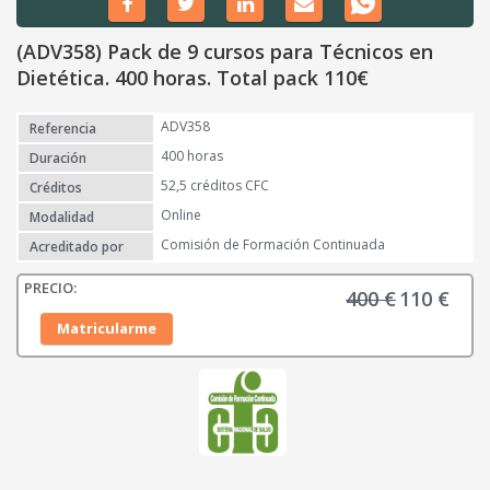
(ADV358) Pack de 9 cursos para Técnicos en
Dietética. 400 horas. Total pack 110€
ADV358
Referencia
400 horas
Duración
52,5 créditos CFC
Créditos
Online
Modalidad
Comisión de Formación Continuada
Acreditado por
400
€
110
€
E
E
l
l
Matricularme
p
p
r
r
e
e
c
c
i
i
o
o