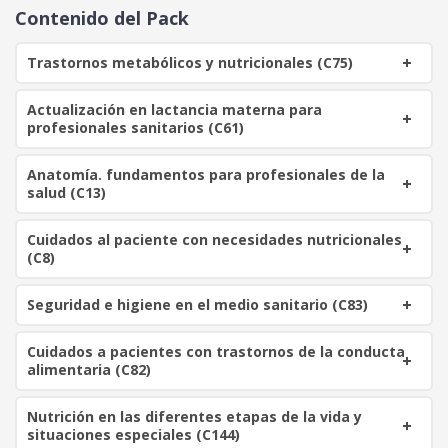
o
a
Contenido del Pack
r
c
i
t
Trastornos metabólicos y nutricionales (C75)
g
u
i
a
Actualización en lactancia materna para
n
l
profesionales sanitarios (C61)
a
e
l
s
Anatomía. fundamentos para profesionales de la
e
:
salud (C13)
r
1
a
1
Cuidados al paciente con necesidades nutricionales
:
0
(C8)
4
0
€
Seguridad e higiene en el medio sanitario (C83)
0
.
Cuidados a pacientes con trastornos de la conducta
€
alimentaria (C82)
.
Nutrición en las diferentes etapas de la vida y
situaciones especiales (C144)