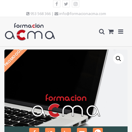
953 568 366 |
info@formacionacma.com
PROMOCIÓN