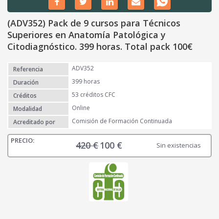
(ADV352) Pack de 9 cursos para Técnicos
Superiores en Anatomía Patológica y
Citodiagnóstico. 399 horas. Total pack 100€
ADV352
Referencia
399 horas
Duración
53 créditos CFC
Créditos
Online
Modalidad
Comisión de Formación Continuada
Acreditado por
420
€
100
€
E
E
Sin existencias
l
l
p
p
r
r
e
e
c
c
i
i