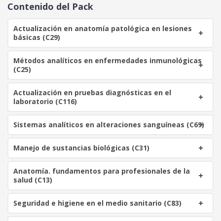
o
o
Contenido del Pack
o
a
r
c
Actualización en anatomía patológica en lesiones
i
t
básicas (C29)
g
u
i
a
Métodos analíticos en enfermedades inmunológicas
n
l
(C25)
a
e
l
s
Actualización en pruebas diagnósticas en el
e
:
laboratorio (C116)
r
1
a
0
Sistemas analíticos en alteraciones sanguíneas (C69)
:
0
4
Manejo de sustancias biológicas (C31)
2
€
0
.
Anatomía. fundamentos para profesionales de la
salud (C13)
€
.
Seguridad e higiene en el medio sanitario (C83)