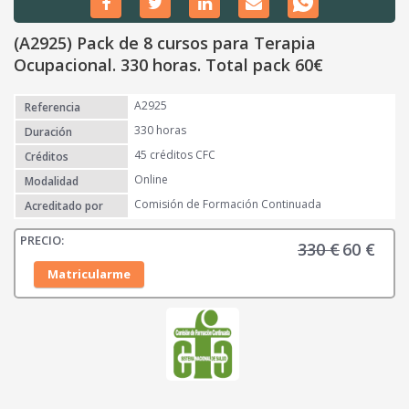
(A2925) Pack de 8 cursos para Terapia
Ocupacional. 330 horas. Total pack 60€
A2925
Referencia
330 horas
Duración
45 créditos CFC
Créditos
Online
Modalidad
Comisión de Formación Continuada
Acreditado por
330
€
60
€
E
E
l
l
Matricularme
p
p
r
r
e
e
c
c
i
i
o
o