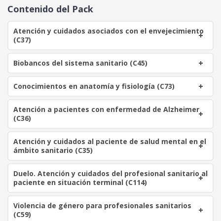
o
a
Contenido del Pack
r
c
i
t
Atención y cuidados asociados con el envejecimiento
g
u
(C37)
i
a
n
l
Biobancos del sistema sanitario (C45)
a
e
l
s
Conocimientos en anatomía y fisiología (C73)
e
:
r
6
a
0
Atención a pacientes con enfermedad de Alzheimer
(C36)
:
3
€
Atención y cuidados al paciente de salud mental en el
3
.
ámbito sanitario (C35)
0
Duelo. Atención y cuidados del profesional sanitario al
€
paciente en situación terminal (C114)
.
Violencia de género para profesionales sanitarios
(C59)