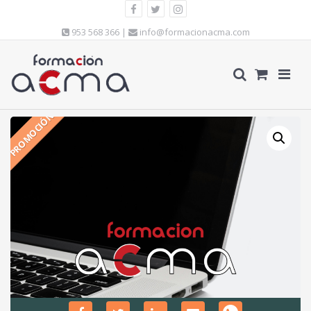
953 568 366 |
info@formacionacma.com
PROMOCIÓN