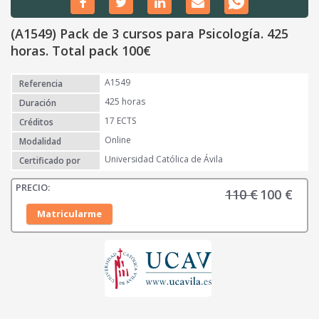
(A1549) Pack de 3 cursos para Psicología. 425
horas. Total pack 100€
A1549
Referencia
425 horas
Duración
17 ECTS
Créditos
Online
Modalidad
Universidad Católica de Ávila
Certificado por
110
€
100
€
E
E
l
l
Matricularme
p
p
r
r
e
e
c
c
i
i
o
o