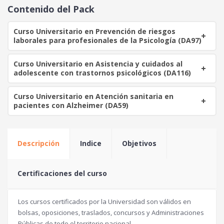
o
a
Contenido del Pack
r
c
i
t
Curso Universitario en Prevención de riesgos
g
u
laborales para profesionales de la Psicología (DA97)
i
a
n
l
Curso Universitario en Asistencia y cuidados al
a
e
adolescente con trastornos psicológicos (DA116)
l
s
e
:
Curso Universitario en Atención sanitaria en
r
1
pacientes con Alzheimer (DA59)
a
0
:
0
1
Descripción
Indice
Objetivos
1
€
0
.
Certificaciones del curso
€
.
Los cursos certificados por la Universidad son válidos en
bolsas, oposiciones, traslados, concursos y Administraciones
Públicas de todo el territorio nacional.