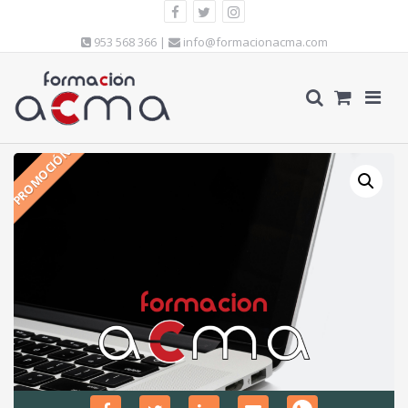
953 568 366 |
info@formacionacma.com
PROMOCIÓN