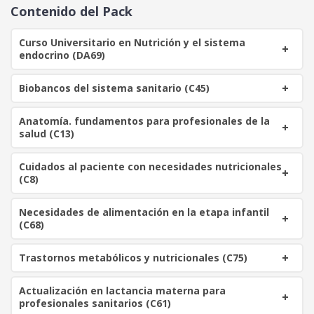
o
o
Contenido del Pack
o
a
r
c
Curso Universitario en Nutrición y el sistema
i
t
endocrino (DA69)
g
u
i
a
Biobancos del sistema sanitario (C45)
n
l
a
e
Anatomía. fundamentos para profesionales de la
l
s
salud (C13)
e
:
r
1
Cuidados al paciente con necesidades nutricionales
a
1
(C8)
:
0
5
Necesidades de alimentación en la etapa infantil
6
€
(C68)
0
.
Trastornos metabólicos y nutricionales (C75)
€
.
Actualización en lactancia materna para
profesionales sanitarios (C61)