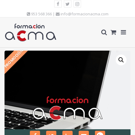
953 568 366 |
info@formacionacma.com
PROMOCIÓN