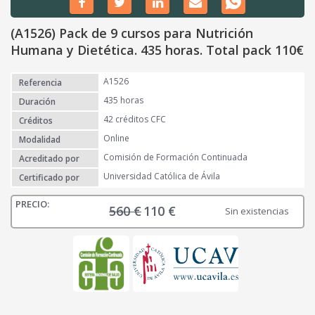
(A1526) Pack de 9 cursos para Nutrición
Humana y Dietética. 435 horas. Total pack 110€
A1526
Referencia
435 horas
Duración
42 créditos CFC
Créditos
Online
Modalidad
Comisión de Formación Continuada
Acreditado por
Universidad Católica de Ávila
Certificado por
560
€
110
€
E
E
Sin existencias
l
l
p
p
r
r
e
e
c
c
i
i