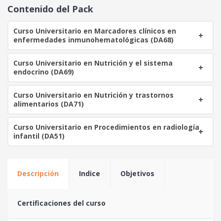
o
a
Contenido del Pack
r
c
i
t
Curso Universitario en Marcadores clínicos en
g
u
enfermedades inmunohematológicas (DA68)
i
a
n
l
Curso Universitario en Nutrición y el sistema
a
e
endocrino (DA69)
l
s
e
:
Curso Universitario en Nutrición y trastornos
r
1
alimentarios (DA71)
a
1
:
0
Curso Universitario en Procedimientos en radiología
1
infantil (DA51)
2
€
0
.
Descripción
Indice
Objetivos
€
.
Certificaciones del curso