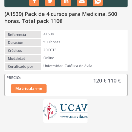
(A1539) Pack de 4 cursos para Medicina. 500
horas. Total pack 110€
A1539
Referencia
500 horas
Duración
20 ECTS
Créditos
Online
Modalidad
Universidad Católica de Ávila
Certificado por
120
€
110
€
E
E
l
l
Matricularme
p
p
r
r
e
e
c
c
i
i
o
o