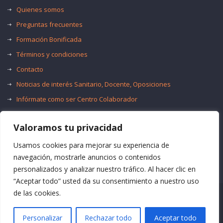
Quienes somos
Preguntas frecuentes
Formación Bonificada
Términos y condiciones
Contacto
Noticias de interés Sanitario, Docente, Oposiciones
Infórmate como ser Centro Colaborador
Trabaja con nosotros
Valoramos tu privacidad
Oferta de Empleo Público
Bolsas de Empleo
Usamos cookies para mejorar su experiencia de
navegación, mostrarle anuncios o contenidos
personalizados y analizar nuestro tráfico. Al hacer clic en
“Aceptar todo” usted da su consentimiento a nuestro uso
de las cookies.
© Formación Acma
Personalizar
Rechazar todo
Aceptar todo