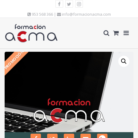
953 568 366 |
info@formacionacma.com
PROMOCIÓN