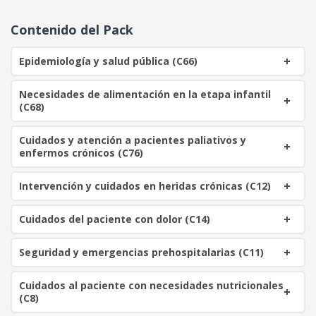
o
o
o
a
Contenido del Pack
r
c
i
t
Epidemiología y salud pública (C66)
g
u
i
a
Necesidades de alimentación en la etapa infantil
n
l
(C68)
a
e
l
s
Cuidados y atención a pacientes paliativos y
e
:
enfermos crónicos (C76)
r
1
a
3
Intervención y cuidados en heridas crónicas (C12)
:
0
4
Cuidados del paciente con dolor (C14)
9
€
0
.
Seguridad y emergencias prehospitalarias (C11)
€
.
Cuidados al paciente con necesidades nutricionales
(C8)