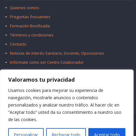
Quienes somos
Preguntas frecuentes
Formación Bonificada
Términos y condiciones
Contacto
Noticias de interés Sanitario, Docente, Oposiciones
Infórmate como ser Centro Colaborador
Trabaja con nosotros
Valoramos tu privacidad
Oferta de Empleo Público
Bolsas de Empleo
Usamos cookies para mejorar su experiencia de
navegación, mostrarle anuncios o contenidos
personalizados y analizar nuestro tráfico. Al hacer clic en
“Aceptar todo” usted da su consentimiento a nuestro uso
de las cookies.
© Formación Acma
Personalizar
Rechazar todo
Aceptar todo