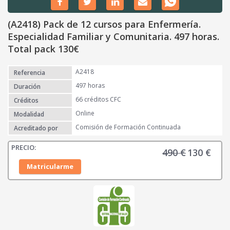
(A2418) Pack de 12 cursos para Enfermería.
Especialidad Familiar y Comunitaria. 497 horas.
Total pack 130€
A2418
Referencia
497 horas
Duración
66 créditos CFC
Créditos
Online
Modalidad
Comisión de Formación Continuada
Acreditado por
490
€
130
€
E
E
l
l
Matricularme
p
p
r
r
e
e
c
c
i
i