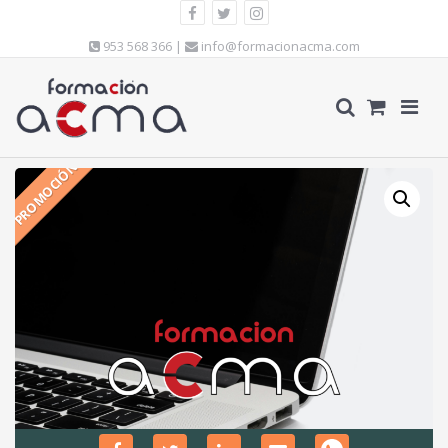
953 568 366 |
info@formacionacma.com
PROMOCIÓN