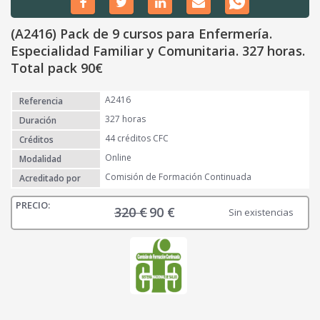
(A2416) Pack de 9 cursos para Enfermería.
Especialidad Familiar y Comunitaria. 327 horas.
Total pack 90€
A2416
Referencia
327 horas
Duración
44 créditos CFC
Créditos
Online
Modalidad
Comisión de Formación Continuada
Acreditado por
320
€
90
€
E
E
Sin existencias
l
l
p
p
r
r
e
e
c
c
i
i