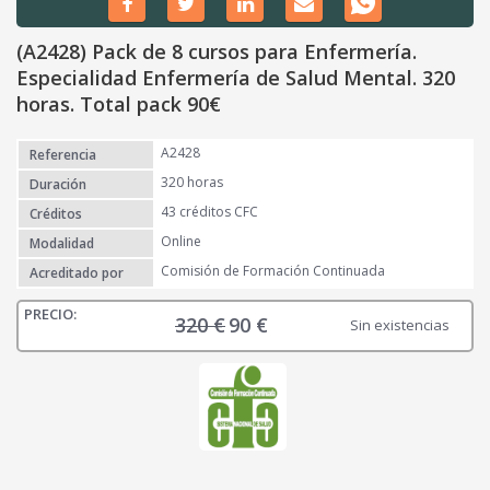
(A2428) Pack de 8 cursos para Enfermería.
Especialidad Enfermería de Salud Mental. 320
horas. Total pack 90€
A2428
Referencia
320 horas
Duración
43 créditos CFC
Créditos
Online
Modalidad
Comisión de Formación Continuada
Acreditado por
320
€
90
€
E
E
Sin existencias
l
l
p
p
r
r
e
e
c
c
i
i