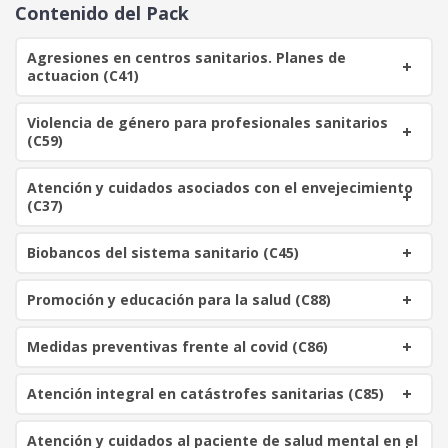
o
o
Contenido del Pack
o
a
r
c
Agresiones en centros sanitarios. Planes de
i
t
actuacion (C41)
g
u
i
a
Violencia de género para profesionales sanitarios
n
l
(C59)
a
e
l
s
Atención y cuidados asociados con el envejecimiento
e
:
(C37)
r
9
a
0
Biobancos del sistema sanitario (C45)
:
3
€
Promoción y educación para la salud (C88)
2
.
0
Medidas preventivas frente al covid (C86)
€
Atención integral en catástrofes sanitarias (C85)
.
Atención y cuidados al paciente de salud mental en el