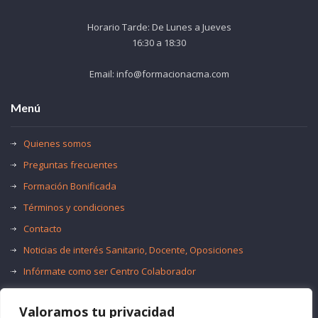
Horario Tarde: De Lunes a Jueves
16:30 a 18:30
Email: info@formacionacma.com
Menú
Quienes somos
Preguntas frecuentes
Formación Bonificada
Términos y condiciones
Contacto
Noticias de interés Sanitario, Docente, Oposiciones
Infórmate como ser Centro Colaborador
Trabaja con nosotros
Valoramos tu privacidad
Oferta de Empleo Público