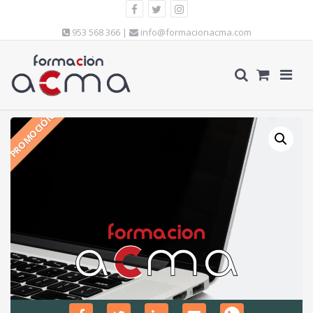
953 568 366 |
info@formacionacma.com
PROMOCIÓN