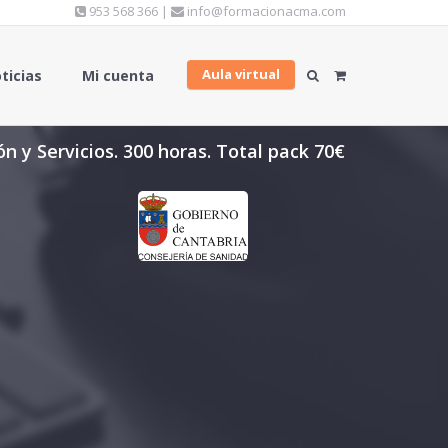
953 568 366 |
info@formacionacma.com
Aula virtual
ticias
Mi cuenta
n y Servicios. 300 horas. Total pack 70€