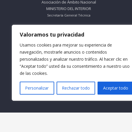
Asociación de Ámbito Nacional
MINISTERIO DEL INTERIOR
Secretaría General Técnica
ORGANISMO SIN ÁNIMO DE LUCRO
Valoramos tu privacidad
Nº Registro 612695
Usamos cookies para mejorar su experiencia de
Teléfono: 953 56 83 66
navegación, mostrarle anuncios o contenidos
personalizados y analizar nuestro tráfico. Al hacer clic en
Horario Mañana: De Lunes a Viernes
9:30 a 13:30
“Aceptar todo” usted da su consentimiento a nuestro uso
de las cookies.
Horario Tarde: De Lunes a Jueves
16:30 a 18:30
Personalizar
Rechazar todo
Aceptar todo
Email: info@formacionacma.com