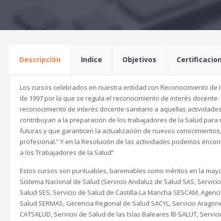
e
e
c
c
i
i
o
o
Descripción
Indice
Objetivos
Certificacio
o
a
r
c
Los cursos celebrados en nuestra entidad con Reconocimiento de I
i
t
de 1997 por la que se regula el reconocimiento de interés docente- sa
reconocimiento de interés docente-sanitario a aquellas actividad
g
u
contribuyan a la preparación de los trabajadores de la Salud par
i
a
futuras y que garanticen la actualización de nuevos conocimientos,
n
l
profesional.” Y en la Resolución de las actividades podemos encon
a los Trabajadores de la Salud”
a
e
Estos cursos son puntuables, baremables como méritos en la mayor
l
s
Sistema Nacional de Salud (Servicio Andaluz de Salud SAS, Servici
e
:
Salud SES, Servicio de Salud de Castilla-La Mancha SESCAM, Agenci
r
7
Salud SERMAS, Gerencia Regional de Salud SACYL, Servicio Aragoné
CATSALUD, Servicio de Salud de las Islas Baleares IB-SALUT, Servi
a
0