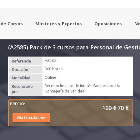
 de Cursos
Másteres y Expertos
Oposiciones
No
(A2585) Pack de 3 cursos para Personal de Gestió
A2585
Referencia
300 horas
Duración
Online
Modalidad
Reconocimiento de Interés Sanitario por la
Reconocido
Consejería de Sanidad
por
100
€
70
€
E
E
l
l
Matricularme
p
p
r
r