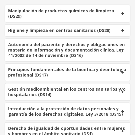
i
t
Manipulación de productos químicos de limpieza
g
u
(DS29)
i
a
n
l
Higiene y limpieza en centros sanitarios (DS28)
a
e
l
s
Autonomía del paciente y derechos y obligaciones en
e
:
materia de información y documentación clínica. Ley
r
1
41/2002 de 14 de noviembre (DS16)
a
0
:
0
Principios fundamentales de la bioética y deontología
2
profesional (DS17)
1
€
0
.
Gestión medioambiental en los centros sanitarios y/o
hospitalarios (DS14)
€
.
Introducción a la protección de datos personales y
garantía de los derechos digitales. Ley 3/2018 (DS15)
Derecho de igualdad de oportunidades entre mujeres
y hombres en el ámbito sanitario (DS1)