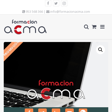
953 568 366 |
info@formacionacma.com
PROMOCIÓN