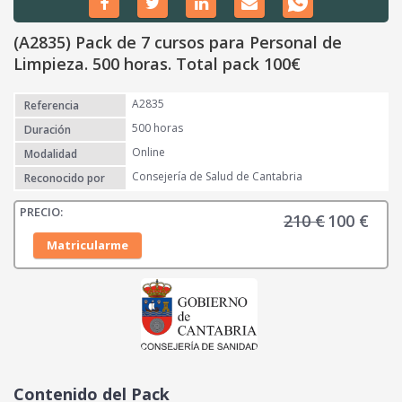
(A2835) Pack de 7 cursos para Personal de
Limpieza. 500 horas. Total pack 100€
A2835
Referencia
500 horas
Duración
Online
Modalidad
Consejería de Salud de Cantabria
Reconocido por
210
€
100
€
E
E
l
l
Matricularme
p
p
r
r
e
e
c
c
i
i
o
o
o
a
Contenido del Pack
r
c