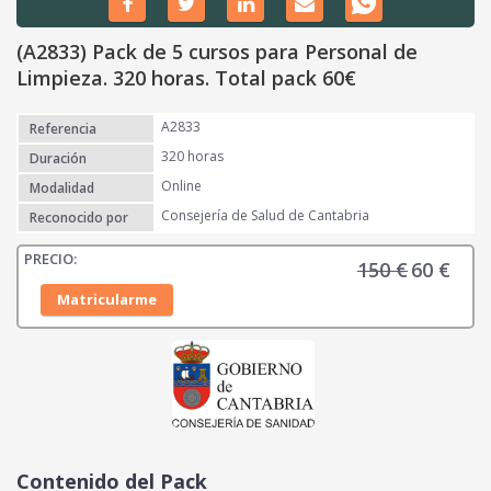
(A2833) Pack de 5 cursos para Personal de
Limpieza. 320 horas. Total pack 60€
A2833
Referencia
320 horas
Duración
Online
Modalidad
Consejería de Salud de Cantabria
Reconocido por
150
€
60
€
E
E
l
l
Matricularme
p
p
r
r
e
e
c
c
i
i
o
o
o
a
Contenido del Pack
r
c