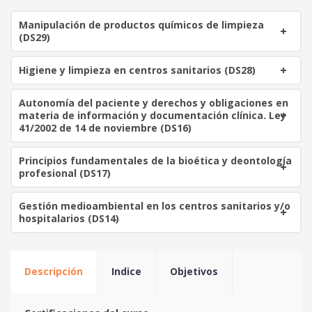
i
t
Manipulación de productos químicos de limpieza
g
u
(DS29)
i
a
n
l
Higiene y limpieza en centros sanitarios (DS28)
a
e
l
s
Autonomía del paciente y derechos y obligaciones en
e
:
materia de información y documentación clínica. Ley
r
6
41/2002 de 14 de noviembre (DS16)
a
0
:
Principios fundamentales de la bioética y deontología
1
€
profesional (DS17)
5
.
0
Gestión medioambiental en los centros sanitarios y/o
hospitalarios (DS14)
€
.
Descripción
Indice
Objetivos