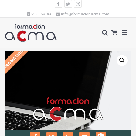
953 568 366 |
info@formacionacma.com
PROMOCIÓN