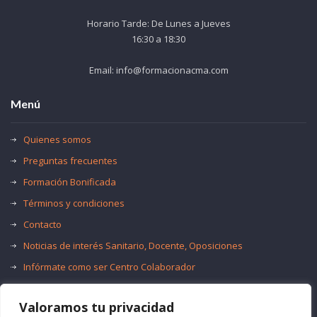
Horario Tarde: De Lunes a Jueves
16:30 a 18:30
Email: info@formacionacma.com
Menú
Quienes somos
Preguntas frecuentes
Formación Bonificada
Términos y condiciones
Contacto
Noticias de interés Sanitario, Docente, Oposiciones
Infórmate como ser Centro Colaborador
Trabaja con nosotros
Valoramos tu privacidad
Oferta de Empleo Público