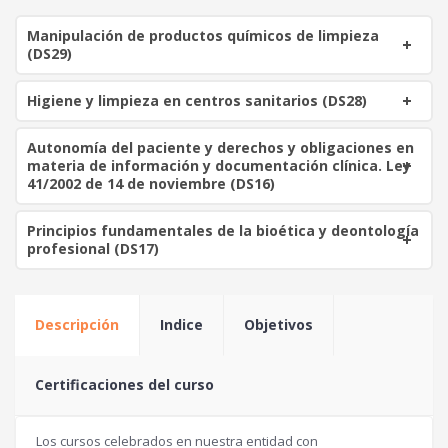
i
t
Manipulación de productos químicos de limpieza
g
u
(DS29)
i
a
n
l
Higiene y limpieza en centros sanitarios (DS28)
a
e
l
s
Autonomía del paciente y derechos y obligaciones en
e
:
materia de información y documentación clínica. Ley
r
4
41/2002 de 14 de noviembre (DS16)
a
0
:
Principios fundamentales de la bioética y deontología
1
€
profesional (DS17)
2
.
0
Descripción
Indice
Objetivos
€
.
Certificaciones del curso
Los cursos celebrados en nuestra entidad con