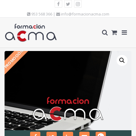
953 568 366 |
info@formacionacma.com
PROMOCIÓN