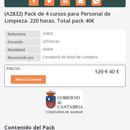
(A2832) Pack de 4 cursos para Personal de
Limpieza. 220 horas. Total pack 40€
A2832
Referencia
220 horas
Duración
Online
Modalidad
Consejería de Salud de Cantabria
Reconocido por
120
€
40
€
E
E
l
l
Matricularme
p
p
r
r
e
e
c
c
i
i
o
o
o
a
Contenido del Pack
r
c