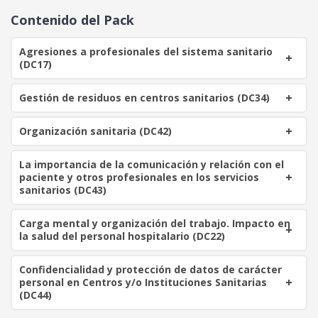
o
a
Contenido del Pack
r
c
i
t
Agresiones a profesionales del sistema sanitario
g
u
(DC17)
i
a
n
l
Gestión de residuos en centros sanitarios (DC34)
a
e
l
s
Organización sanitaria (DC42)
e
:
r
1
a
0
La importancia de la comunicación y relación con el
paciente y otros profesionales en los servicios
:
0
sanitarios (DC43)
2
2
€
Carga mental y organización del trabajo. Impacto en
0
.
la salud del personal hospitalario (DC22)
€
Confidencialidad y protección de datos de carácter
.
personal en Centros y/o Instituciones Sanitarias
(DC44)