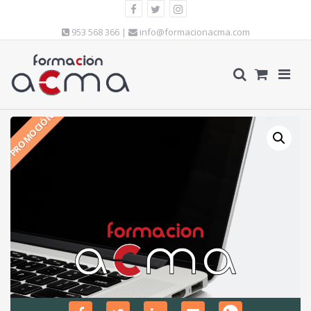
953 568 366 |
info@formacionacma.com
PROMOCIÓN