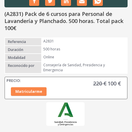
(A2831) Pack de 6 cursos para Personal de
Lavandería y Planchado. 500 horas. Total pack
100€
A2831
Referencia
500 horas
Duración
Online
Modalidad
Consejería de Sanidad, Presidencia y
Reconocido por
Emergencia
220
€
100
€
E
E
l
l
Matricularme
p
p
r
r
e
e
c
c
i
i
o
o