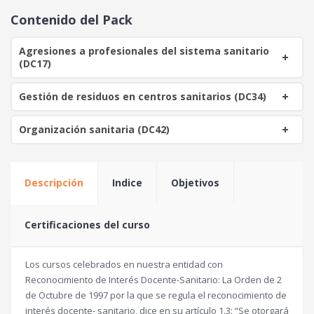
o
a
Contenido del Pack
r
c
i
t
Agresiones a profesionales del sistema sanitario
g
u
(DC17)
i
a
n
l
Gestión de residuos en centros sanitarios (DC34)
a
e
l
s
Organización sanitaria (DC42)
e
:
r
4
a
0
:
Descripción
Indice
Objetivos
1
€
0
.
0
Certificaciones del curso
€
Los cursos celebrados en nuestra entidad con
.
Reconocimiento de Interés Docente-Sanitario: La Orden de 2
de Octubre de 1997 por la que se regula el reconocimiento de
interés docente- sanitario, dice en su artículo 1.3: “Se otorgará