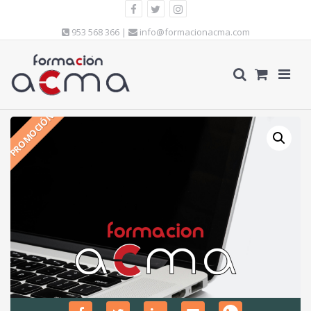
953 568 366 |
info@formacionacma.com
PROMOCIÓN