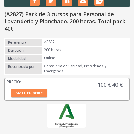
(A2827) Pack de 3 cursos para Personal de
Lavandería y Planchado. 200 horas. Total pack
40€
A2827
Referencia
200 horas
Duración
Online
Modalidad
Consejería de Sanidad, Presidencia y
Reconocido por
Emergencia
100
€
40
€
E
E
l
l
Matricularme
p
p
r
r
e
e
c
c
i
i
o
o