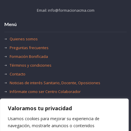
Email: info@formacionacma.com
Menú
Quienes somos
Preguntas frecuentes
Formación Bonificada
Términos y condiciones
Contacto
Noticias de interés Sanitario, Docente, Oposiciones
Infórmate como ser Centro Colaborador
Trabaja con nosotros
Valoramos tu privacidad
Oferta de Empleo Público
Bolsas de Empleo
Usamos cookies para mejorar su experiencia de
navegación, mostrarle anuncios o contenidos