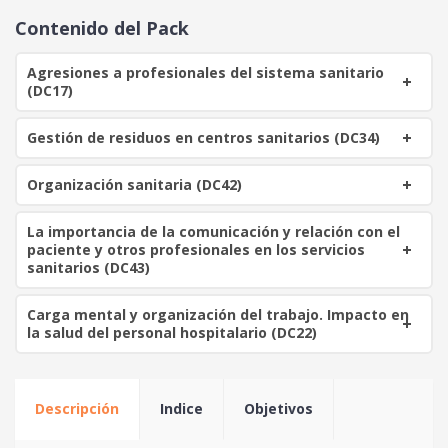
o
a
Contenido del Pack
r
c
i
t
Agresiones a profesionales del sistema sanitario
g
u
(DC17)
i
a
n
l
Gestión de residuos en centros sanitarios (DC34)
a
e
l
s
Organización sanitaria (DC42)
e
:
r
8
a
0
La importancia de la comunicación y relación con el
paciente y otros profesionales en los servicios
:
sanitarios (DC43)
1
€
8
.
Carga mental y organización del trabajo. Impacto en
0
la salud del personal hospitalario (DC22)
€
.
Descripción
Indice
Objetivos