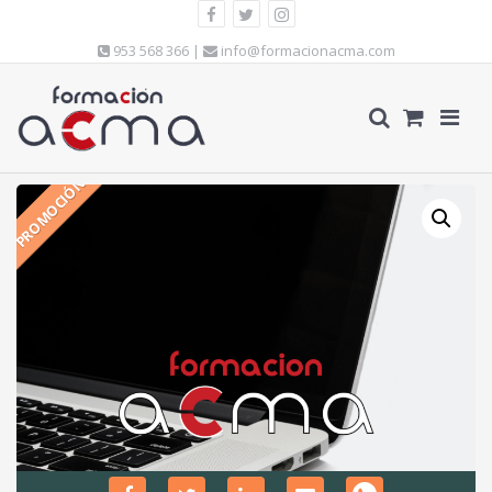
953 568 366 |
info@formacionacma.com
PROMOCIÓN