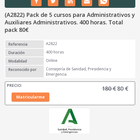
(A2822) Pack de 5 cursos para Administrativos y
Auxiliares Administrativos. 400 horas. Total
pack 80€
A2822
Referencia
400 horas
Duración
Online
Modalidad
Consejería de Sanidad, Presidencia y
Reconocido por
Emergencia
180
€
80
€
E
E
l
l
Matricularme
p
p
r
r
e
e
c
c
i
i
o
o