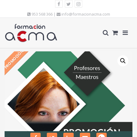
953 568 366 |
info@formacionacma.com
PROMOCIÓN