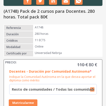
(A1748) Pack de 2 cursos para Docentes. 280
horas. Total pack 80€
A1748
Referencia
280 horas
Duración
11 ECTS
Créditos
Online
Modalidad
Universidad Nebrija
Certificado por
110
€
80
€
E
E
l
l
(
Docentes - Duración por Comunidad Autónoma
*
r
p
p
Indique la Comunidad Autónoma en la que desea aportar el
e
r
r
diploma como mérito:
q
e
u
e
i
c
c
r
i
i
e
d
o
o
Matricularme
)