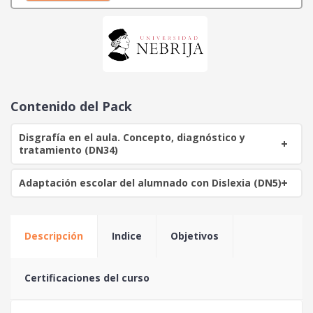
o
a
r
c
i
t
g
u
i
a
n
l
a
e
Contenido del Pack
l
s
e
:
Disgrafía en el aula. Concepto, diagnóstico y
r
8
tratamiento (DN34)
a
0
:
Adaptación escolar del alumnado con Dislexia (DN5)
1
€
1
.
0
Descripción
Indice
Objetivos
€
.
Certificaciones del curso