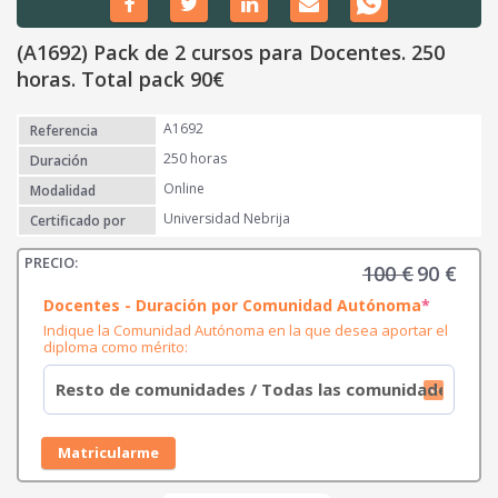
(A1692) Pack de 2 cursos para Docentes. 250
horas. Total pack 90€
A1692
Referencia
250 horas
Duración
Online
Modalidad
Universidad Nebrija
Certificado por
100
€
90
€
E
E
l
l
(
Docentes - Duración por Comunidad Autónoma
*
r
p
p
Indique la Comunidad Autónoma en la que desea aportar el
e
r
r
diploma como mérito:
q
e
u
e
i
c
c
r
i
i
e
d
o
o
Matricularme
)
o
a
r
c