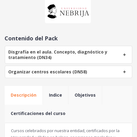
i
t
g
u
i
a
n
l
a
e
Contenido del Pack
l
s
e
:
Disgrafía en el aula. Concepto, diagnóstico y
r
9
tratamiento (DN34)
a
0
:
Organizar centros escolares (DN58)
1
€
0
.
0
Descripción
Indice
Objetivos
€
.
Certificaciones del curso
Cursos celebrados por nuestra entidad, certificados por la