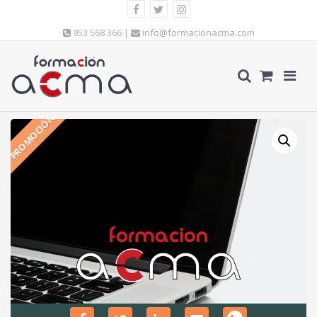
953 568 366 |
info@formacionacma.com
PROMOCIÓN