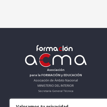
Asociación
para la FORMACIÓN y EDUCACIÓN
Asociación de Ámbito Nacional
MINISTERIO DEL INTERIOR
Secretaría General Técnica
ORGANISMO SIN ÁNIMO DE LUCRO
Valoramos tu privacidad
Nº Registro 612695