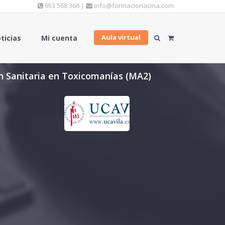
953 568 366 |
info@formacionacma.com
Aula virtual
ticias
Mi cuenta
n Sanitaria en Toxicomanías (MA2)