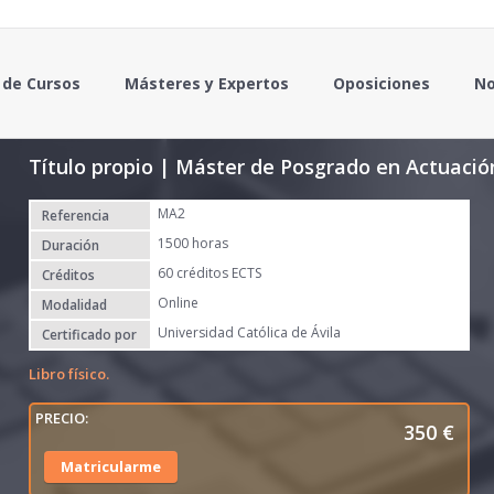
 de Cursos
Másteres y Expertos
Oposiciones
No
Título propio | Máster de Posgrado en Actuació
MA2
Referencia
1500 horas
Duración
60 créditos ECTS
Créditos
Online
Modalidad
Universidad Católica de Ávila
Certificado por
Libro físico.
350
€
Matricularme