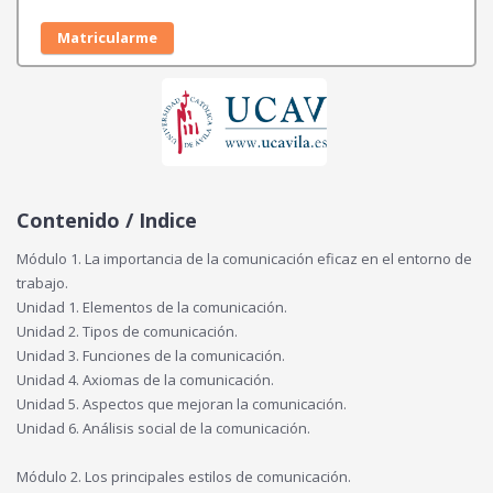
i
i
e
d
o
o
Matricularme
)
o
a
r
c
i
t
g
u
i
a
n
l
a
e
Contenido / Indice
l
s
e
:
Módulo 1. La importancia de la comunicación eficaz en el entorno de
r
4
trabajo.
a
0
Unidad 1. Elementos de la comunicación.
:
Unidad 2. Tipos de comunicación.
5
€
Unidad 3. Funciones de la comunicación.
0
.
Unidad 4. Axiomas de la comunicación.
Unidad 5. Aspectos que mejoran la comunicación.
€
Unidad 6. Análisis social de la comunicación.
.
Módulo 2. Los principales estilos de comunicación.