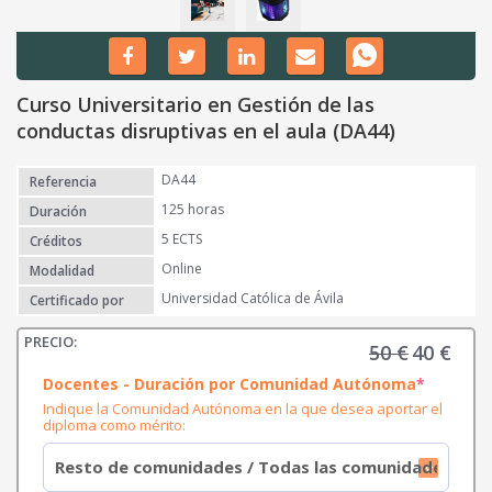
Curso Universitario en Gestión de las
conductas disruptivas en el aula (DA44)
DA44
Referencia
125 horas
Duración
5 ECTS
Créditos
Online
Modalidad
Universidad Católica de Ávila
Certificado por
50
€
40
€
E
E
l
l
(
Docentes - Duración por Comunidad Autónoma
*
r
p
p
Indique la Comunidad Autónoma en la que desea aportar el
e
r
r
diploma como mérito:
q
e
u
e
i
c
c
r