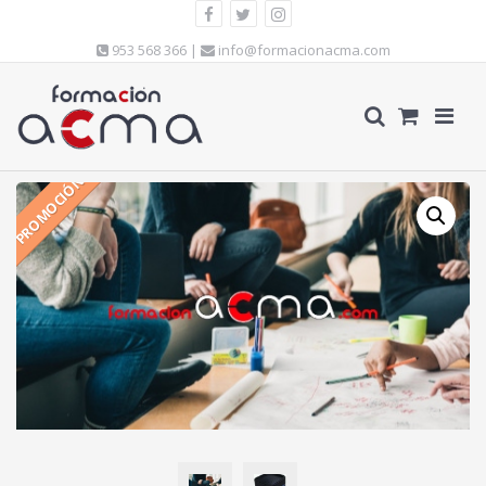
953 568 366 |
info@formacionacma.com
PROMOCIÓN