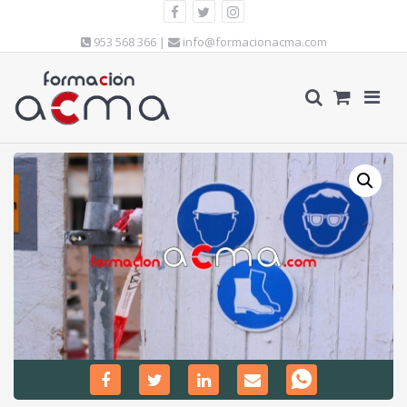
953 568 366 |
info@formacionacma.com