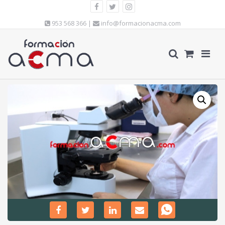
953 568 366 |
info@formacionacma.com