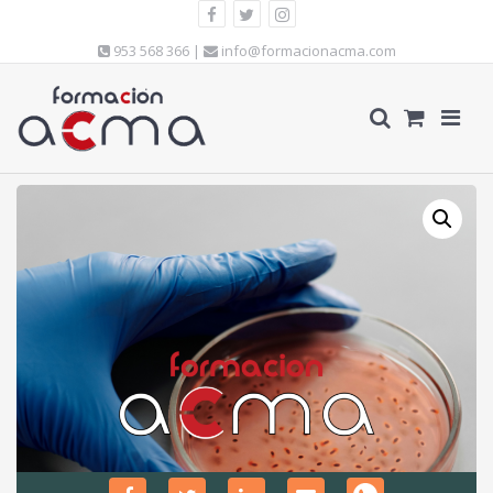
953 568 366 |
info@formacionacma.com