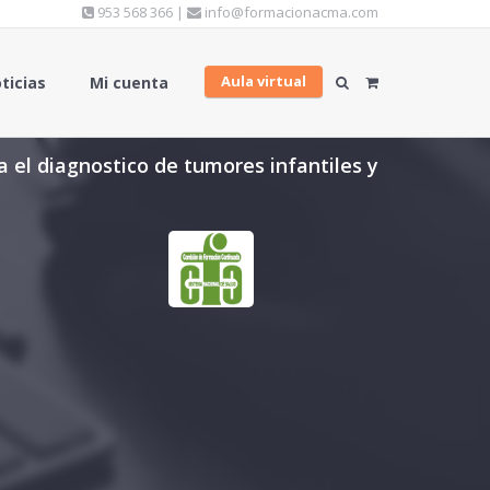
953 568 366 |
info@formacionacma.com
Aula virtual
ticias
Mi cuenta
a el diagnostico de tumores infantiles y