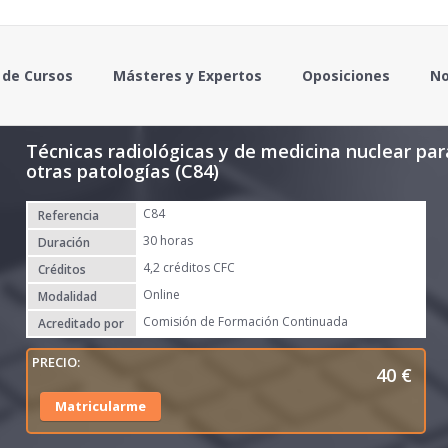
 de Cursos
Másteres y Expertos
Oposiciones
No
Técnicas radiológicas y de medicina nuclear par
otras patologías (C84)
C84
Referencia
30 horas
Duración
4,2 créditos CFC
Créditos
Online
Modalidad
Comisión de Formación Continuada
Acreditado por
40
€
Matricularme