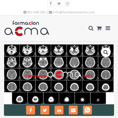
953 568 366 |
info@formacionacma.com